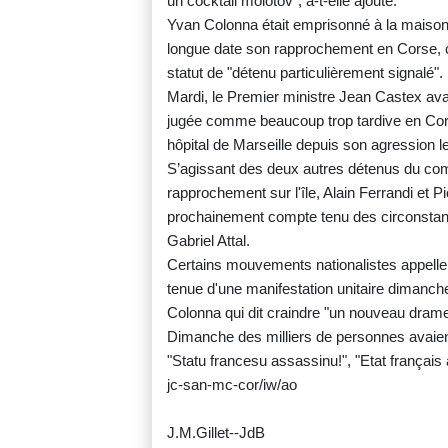
un cocktail molotov", a-t-elle ajouté.
Yvan Colonna était emprisonné à la maison
longue date son rapprochement en Corse, c
statut de "détenu particulièrement signalé".
Mardi, le Premier ministre Jean Castex avait
jugée comme beaucoup trop tardive en Cors
hôpital de Marseille depuis son agression l
S’agissant des deux autres détenus du co
rapprochement sur l'île, Alain Ferrandi et P
prochainement compte tenu des circonstanc
Gabriel Attal.
Certains mouvements nationalistes appellent 
tenue d'une manifestation unitaire dimanche
Colonna qui dit craindre "un nouveau drame
Dimanche des milliers de personnes avaien
"Statu francesu assassinu!", "Etat français
jc-san-mc-cor/iw/ao
J.M.Gillet--JdB