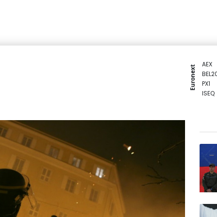
AEX
Euronext
BEL2
PX1
ISEQ
OSEB
PSI2
ENTE
BIOT
N150