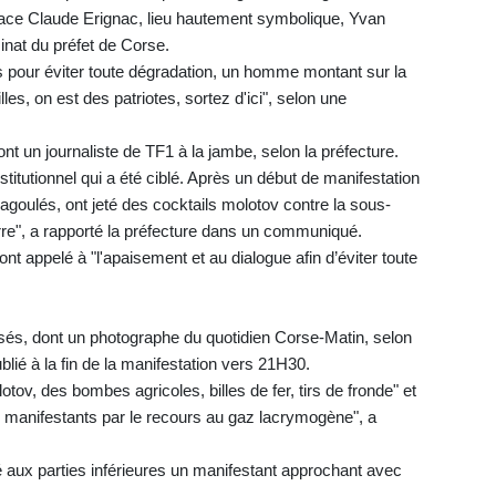
 place Claude Erignac, lieu hautement symbolique, Yvan
nat du préfet de Corse.
 pour éviter toute dégradation, un homme montant sur la
lles, on est des patriotes, sortez d'ici", selon une
t un journaliste de TF1 à la jambe, selon la préfecture.
stitutionnel qui a été ciblé. Après un début de manifestation
agoulés, ont jeté des cocktails molotov contre la sous-
erre", a rapporté la préfecture dans un communiqué.
nt appelé à "l'apaisement et au dialogue afin d’éviter toute
essés, dont un photographe du quotidien Corse-Matin, selon
lié à la fin de la manifestation vers 21H30.
otov, des bombes agricoles, billes de fer, tirs de fronde" et
 manifestants par le recours au gaz lacrymogène", a
hé aux parties inférieures un manifestant approchant avec