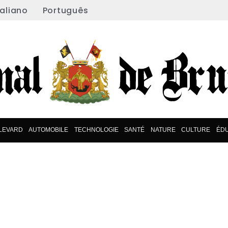
taliano
Português
LEVARD
AUTOMOBILE
TECHNOLOGIE
SANTÉ
NATURE
CULTURE
ÉD