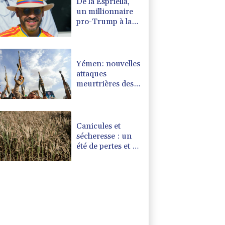
De la Espriella,
un millionnaire
pro-Trump à la
présidence de la
Colombie
Yémen: nouvelles
attaques
meurtrières des
rebelles houthis
dans une région
pétrolifère
Canicules et
sécheresse : un
été de pertes et de
désespoir pour
l'agriculture