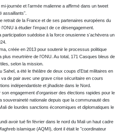
la mi-journée et l'armée malienne a affirmé dans un tweet
 assaillants".
e retrait de la France et de ses partenaires européens du
de l'ONU à étudier l'impact de ce désengagement.
a participation suédoise à la force onusienne s'achèvera un
024.
a, créée en 2013 pour soutenir le processus politique
la plus meurtrière de l'ONU. Au total, 171 Casques bleus de
les, selon la mission.
 Sahel, a été le théâtre de deux coups d'Etat militaires en
e va de pair avec une grave crise sécuritaire en cours
ions indépendantiste et jihadiste dans le Nord.
ur son engagement d'organiser des élections rapides pour le
 sa souveraineté nationale depuis que la communauté des
 Mali de lourdes sanctions économiques et diplomatiques le
di avoir tué fin février dans le nord du Mali un haut cadre
Maghreb islamique (AQMI), dont il était le "coordinateur