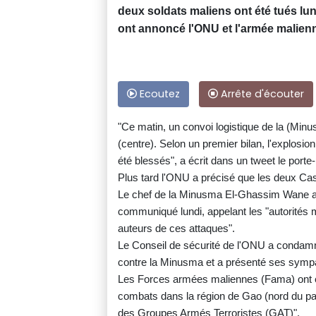
deux soldats maliens ont été tués lu
ont annoncé l'ONU et l'armée malien
Ecoutez
Arrête d'écouter
"Ce matin, un convoi logistique de la (Min
(centre). Selon un premier bilan, l'explosi
été blessés", a écrit dans un tweet le port
Plus tard l'ONU a précisé que les deux Ca
Le chef de la Minusma El-Ghassim Wane a
communiqué lundi, appelant les "autorités m
auteurs de ces attaques".
Le Conseil de sécurité de l'ONU a condamné
contre la Minusma et a présenté ses sympa
Les Forces armées maliennes (Fama) ont en
combats dans la région de Gao (nord du p
des Groupes Armés Terroristes (GAT)".