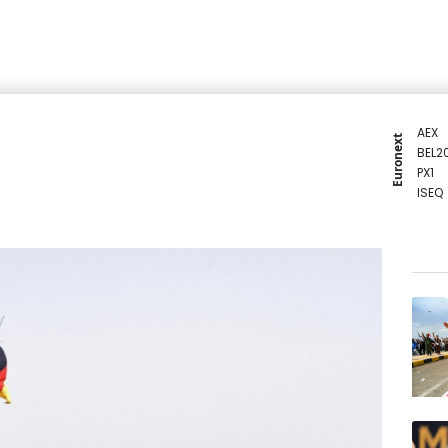
AEX
Euronext
BEL2
PX1
ISEQ
OSEB
PSI2
ENTE
BIOT
N150