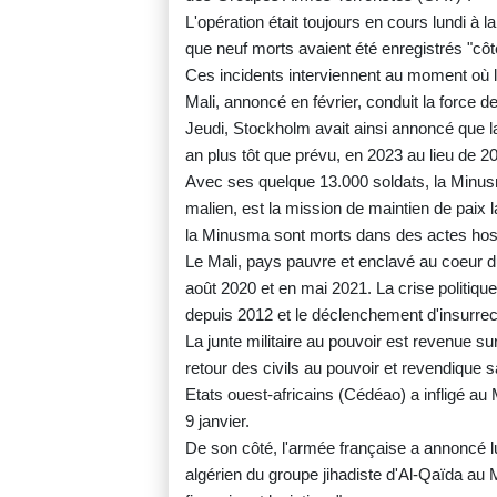
L'opération était toujours en cours lundi à 
que neuf morts avaient été enregistrés "côté
Ces incidents interviennent au moment où l
Mali, annoncé en février, conduit la force 
Jeudi, Stockholm avait ainsi annoncé que l
an plus tôt que prévu, en 2023 au lieu de 2
Avec ses quelque 13.000 soldats, la Minusm
malien, est la mission de maintien de paix 
la Minusma sont morts dans des actes hosti
Le Mali, pays pauvre et enclavé au coeur du
août 2020 et en mai 2021. La crise politiqu
depuis 2012 et le déclenchement d'insurrect
La junte militaire au pouvoir est revenue s
retour des civils au pouvoir et revendique
Etats ouest-africains (Cédéao) a infligé au
9 janvier.
De son côté, l'armée française a annoncé lun
algérien du groupe jihadiste d'Al-Qaïda au 