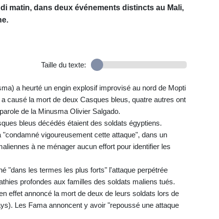
ndi matin, dans deux événements distincts au Mali,
ne.
Taille du texte:
usma) a heurté un engin explosif improvisé au nord de Mopti
on a causé la mort de deux Casques bleus, quatre autres ont
e-parole de la Minusma Olivier Salgado.
sques bleus décédés étaient des soldats égyptiens.
 "condamné vigoureusement cette attaque", dans un
aliennes à ne ménager aucun effort pour identifier les
 "dans les termes les plus forts" l'attaque perpétrée
thies profondes aux familles des soldats maliens tués.
 effet annoncé la mort de deux de leurs soldats lors de
ays). Les Fama annoncent y avoir "repoussé une attaque