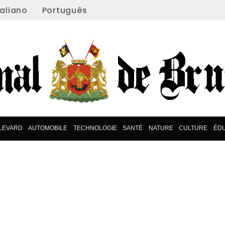
taliano
Português
LEVARD
AUTOMOBILE
TECHNOLOGIE
SANTÉ
NATURE
CULTURE
ÉD