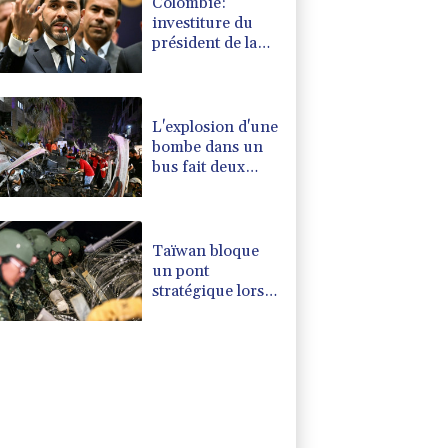
Colombie:
investiture du
président de la
Espriella, allié de
Trump en guerre
contre le
narcotrafic
L'explosion d'une
bombe dans un
bus fait deux
morts près de
Damas
Taïwan bloque
un pont
stratégique lors
de la simulation
d'une invasion
par la Chine