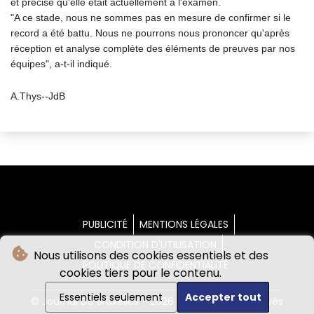
et précisé qu'elle était actuellement à l'examen.
"A ce stade, nous ne sommes pas en mesure de confirmer si le
record a été battu. Nous ne pourrons nous prononcer qu'après
réception et analyse complète des éléments de preuves par nos
équipes", a-t-il indiqué.
A.Thys--JdB
PUBLICITÉ
MENTIONS LÉGALES
CONDITION D'UTILISATION
Nous utilisons des cookies essentiels et des
POLITIQUE DE CONFIDENTIALITÉ
cookies tiers pour le contenu.
Essentiels seulement
Accepter tout
© Journal De Bruxelles - 2026 - Tous droits réservés