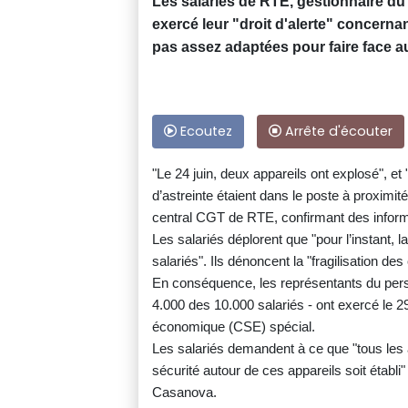
Les salariés de RTE, gestionnaire du
exercé leur "droit d'alerte" concerna
pas assez adaptées pour faire face au
Ecoutez
Arrête d'écouter
"Le 24 juin, deux appareils ont explosé", et
d’astreinte étaient dans le poste à proximi
central CGT de RTE, confirmant des infor
Les salariés déplorent que "pour l’instant, l
salariés". Ils dénoncent la "fragilisation de
En conséquence, les représentants du per
4.000 des 10.000 salariés - ont exercé le 29 j
économique (CSE) spécial.
Les salariés demandent à ce que "tous les a
sécurité autour de ces appareils soit établi"
Casanova.