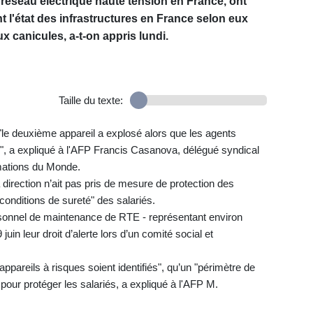
 réseau électrique haute tension en France, ont
nt l'état des infrastructures en France selon eux
x canicules, a-t-on appris lundi.
Taille du texte:
 "le deuxième appareil a explosé alors que les agents
té", a expliqué à l'AFP Francis Casanova, délégué syndical
mations du Monde.
a direction n’ait pas pris de mesure de protection des
s conditions de sureté" des salariés.
sonnel de maintenance de RTE - représentant environ
uin leur droit d’alerte lors d’un comité social et
ppareils à risques soient identifiés", qu’un "périmètre de
 pour protéger les salariés, a expliqué à l'AFP M.