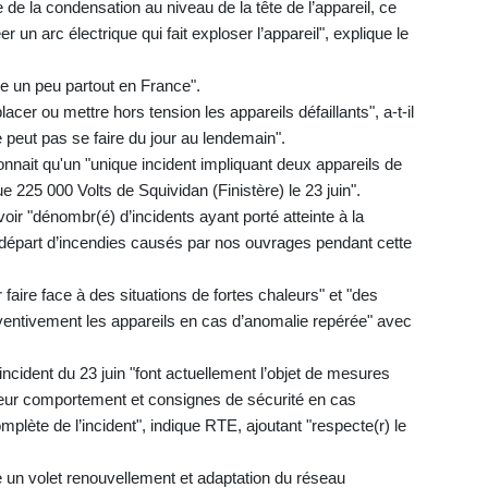
e de la condensation au niveau de la tête de l’appareil, ce
éer un arc électrique qui fait exploser l’appareil", explique le
ype un peu partout en France".
er ou mettre hors tension les appareils défaillants", a-t-il
 peut pas se faire du jour au lendemain".
connait qu'un "unique incident impliquant deux appareils de
e 225 000 Volts de Squividan (Finistère) le 23 juin".
oir "dénombr(é) d’incidents ayant porté atteinte à la
 départ d’incendies causés par nos ouvrages pendant cette
faire face à des situations de fortes chaleurs" et "des
ventivement les appareils en cas d’anomalie repérée" avec
'incident du 23 juin "font actuellement l’objet de mesures
leur comportement et consignes de sécurité en cas
omplète de l’incident", indique RTE, ajoutant "respecte(r) le
e un volet renouvellement et adaptation du réseau