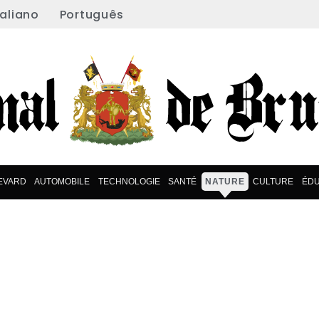
taliano
Português
EVARD
AUTOMOBILE
TECHNOLOGIE
SANTÉ
NATURE
CULTURE
ÉDU