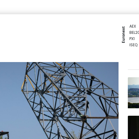
AEX
Euronext
BEL2
PX1
ISEQ
OSEB
PSI2
ENTE
BIOT
N150