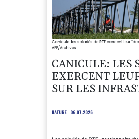
Canicule: les salariés de RTE exercent leur "droi
AFP/Archives
CANICULE: LES 
EXERCENT LEUR
SUR LES INFRA
NATURE
06.07.2026