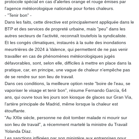
protocole spécial en cas d'alertes orange et rouge émises par
l'agence météorologique nationale pour fortes chaleurs.
- "Tenir bon" -
Dans les faits, cette directive est principalement appliquée dans le
BTP et des services de propreté urbaine, mais "peu" dans les
autres secteurs de l'activité, reconnaît toutefois la syndicaliste.
Et les congés climatiques, instaurés à la suite des inondations
meurtrières de 2024 à Valence, qui permettent de ne pas venir
travailler en cas de phénomènes météorologiques jugés
défavorables, sont, selon elle, difficiles à mettre en place dans la
pratique, car, en principe, une vague de chaleur n'empêche pas
de se rendre sur son lieu de travail.
Dans ces conditions, la meilleure option reste "boire de l'eau, se
vaporiser le visage et tenir bon", résume Fernando García, 64
ans, qui ouvre tous les jours son kiosque de glaces sur Gran Vía,
l'artère principale de Madrid, même lorsque la chaleur est
étouffante.
"Au XXIe siècle, personne ne doit tomber malade ni mourir sur
son lieu de travail", a récemment martelé la ministre du Travail
Yolanda Díaz.
Les sanctions infligées par son ministère aux entreprises pour