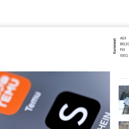
AEX
Euronext
BEL2
PX1
ISEQ
OSEB
PSI2
ENTE
BIOT
N150