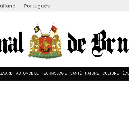
taliano
Português
LEVARD
AUTOMOBILE
TECHNOLOGIE
SANTÉ
NATURE
CULTURE
ÉDU