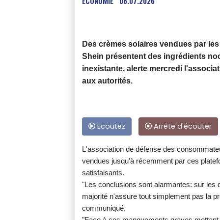
ECONOMIE
08.07.2026
Des crèmes solaires vendues par les 
Shein présentent des ingrédients noci
inexistante, alerte mercredi l'associ
aux autorités.
Ecoutez
Arrête d'écouter
L'association de défense des consommateur
vendues jusqu'à récemment par ces platefo
satisfaisants.
"Les conclusions sont alarmantes: sur les d
majorité n'assure tout simplement pas la pr
communiqué.
"Face à ces manquements graves mettant 