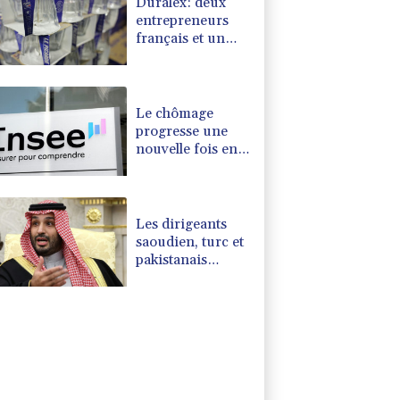
Duralex: deux
entrepreneurs
français et un
fonds
hongkongais en
lice
Le chômage
progresse une
nouvelle fois en
France et dépasse
l'ère Covid
Les dirigeants
saoudien, turc et
pakistanais
réunis à Jeddah
pour sceller un
accord de
défense