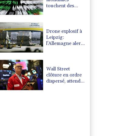
touchent des
records, sans
s'emballer pour
autant
Drone explosif à
Leipzig:
l'Allemagne alerte
sur une "nouvelle
dimension de
menace"
Wall Street
clôture en ordre
dispersé, attend
un accord entre
Washington et
Téhéran