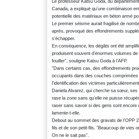
Le professeur Katsu Goda, du département 
Canada, a expliqué qu'une combinaison entre
potentielle des matériaux en béton armé pour
Le premier séisme aurait fragilisé de nom
après, provoqué des effondrements supplé
s'échapper.
En conséquence, les dégâts ont été amplifi
produisent souvent d'énormes volumes de g
fouiller", souligne Katsu Goda à l'AFP.
"Dans certains cas, des effondrements progr
occupants dans des couches comprimées de
l'identification des victimes particulièrement 
Daniela Alvarez, qui cherche sa sœur, ses 
rase la zone sans qu'elle ne puisse récupé
raser sans savoir si des gens sont encore 
lamente-t-elle.
Debout au sommet des gravats de l'OPP 27
fils et de son petit-fils. "Beaucoup de vies 
On ne le sait pas".