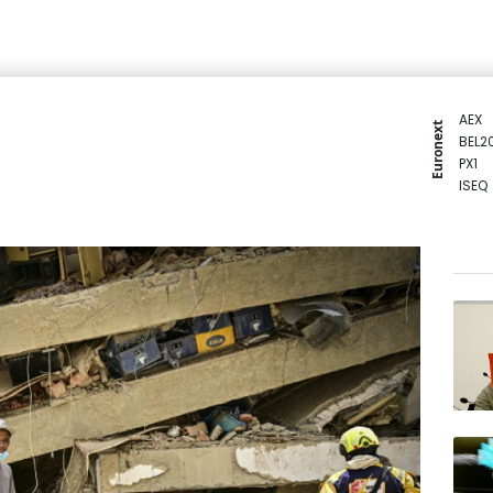
AEX
Euronext
BEL2
PX1
ISEQ
OSEB
PSI2
ENTE
BIOT
N150