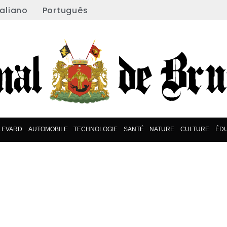
taliano
Português
LEVARD
AUTOMOBILE
TECHNOLOGIE
SANTÉ
NATURE
CULTURE
ÉDU