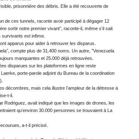
visible, prisonnière des débris. Elle a été recouverte de
'un de ces tunnels, raconte avoir participé à dégager 12
ère sortir notre premier vivant", raconte-il, même s'il sait
survivants est infime.
ont apparus pour aider à retrouver les disparus.
ela", compte plus de 31.400 noms. Un autre, "Venezuela
oujours manquantes et 25.000 déjà retrouvées.
es disparues sur les plateformes en ligne reste
 Laerke, porte-parole adjoint du Bureau de la coordination
).
les décombres, mais cela illustre l'ampleur de la détresse à
se-t-il.
ge Rodriguez, avait indiqué que les images de drones, les
ontraient qu'environ 30.000 personnes se trouvaient à La
ecourues, a-t-il précisé.