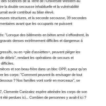
des sciences de la Terre de l'Université Western au
 la double secousse inhabituelle et la vulnérabilité
rait avoir contribué au bilan élevé.
breuses structures, et la seconde secousse, 39 secondes
mentaires avant que les occupants ne puissent
és: "Lorsque des bâtiments en béton armé s'effondrent, ils
ravats denses extrêmement difficiles et dangereux à
essifs, ou en +pile d'assiettes+, peuvent piéger les
 débris", rendant les opérations de secours et
difficiles.
nièces et son beau-frère dans un bloc OPP, a peur qu'on
rer les corps: "Comment peuvent-ils envisager de tout
dessous ? Nos familles vont sortir en morceaux", se
, Clemente Canizalez espère atteindre les corps de son
ont été perdues ici... Combien de personnes y avait-il ici ?