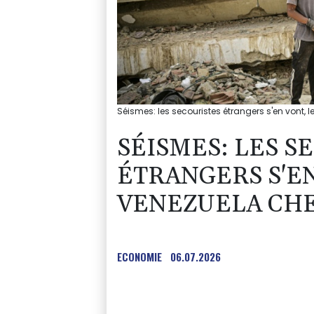
Séismes: les secouristes étrangers s'en vont, 
SÉISMES: LES S
ÉTRANGERS S'EN
VENEZUELA CH
ECONOMIE
06.07.2026