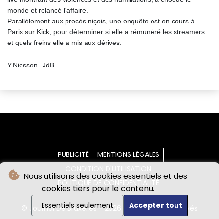
monde et relancé l'affaire.
Parallèlement aux procès niçois, une enquête est en cours à
Paris sur Kick, pour déterminer si elle a rémunéré les streamers
et quels freins elle a mis aux dérives.
Y.Niessen--JdB
PUBLICITÉ
MENTIONS LÉGALES
CONDITION D'UTILISATION
Nous utilisons des cookies essentiels et des
POLITIQUE DE CONFIDENTIALITÉ
cookies tiers pour le contenu.
Essentiels seulement
Accepter tout
© Journal De Bruxelles - 2026 - Tous droits réservés