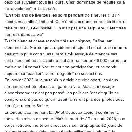
ceux qui suivaient tous les jours. C'est dommage de réduire ça à
de la violence", a-t-il ajouté.
"En trois ans de live tous les soirs pendant trois heures (...)JP
n'est jamais allé à l'hôpital. Ce n'était pas dans notre intérêt de lui
faire du mal", a-t-il insisté. "Il n'était pas une serpillère, il était très
heureux dans sa vie".
T-shirt blanc et cheveux noirs tirés en chignon, Safine, ami
d'enfance de Naruto qui a rapidement rejoint la chaîne, se montre
beaucoup plus contrit, assurant avoir essayé de prendre ses
distances, même s'il avait du mal à renoncer aux 6.000 euros par
mois que lui versait Naruto pour sa participation, et se sentir
aujourd'hui "pas fier", voire "dégoûté" de ses actions.
En janvier 2025, à la suite d'un article de Mediapart, les deux
streamers ont été placés en garde à vue. Mais le message
d'avertissement n'est pas passé: les policiers "ont dit qu'ils ne
comprenaient pas ce qu'on faisait là, ils ont pris des photos avec
nous", a raconté Safine.
Entendus à ce moment-là, JP et Coudoux avaient confirmé la
thèse des mises en scène. Mais la mort de JP en août 2026, son
corps retrouvé inerte en direct sous son drap après 12 jours de
live montrant des violences et des humiliations, a choqué le