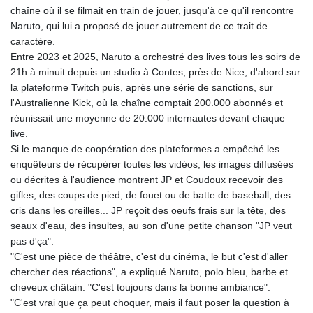
chaîne où il se filmait en train de jouer, jusqu'à ce qu'il rencontre
Naruto, qui lui a proposé de jouer autrement de ce trait de
caractère.
Entre 2023 et 2025, Naruto a orchestré des lives tous les soirs de
21h à minuit depuis un studio à Contes, près de Nice, d'abord sur
la plateforme Twitch puis, après une série de sanctions, sur
l'Australienne Kick, où la chaîne comptait 200.000 abonnés et
réunissait une moyenne de 20.000 internautes devant chaque
live.
Si le manque de coopération des plateformes a empêché les
enquêteurs de récupérer toutes les vidéos, les images diffusées
ou décrites à l'audience montrent JP et Coudoux recevoir des
gifles, des coups de pied, de fouet ou de batte de baseball, des
cris dans les oreilles... JP reçoit des oeufs frais sur la tête, des
seaux d'eau, des insultes, au son d'une petite chanson "JP veut
pas d'ça".
"C'est une pièce de théâtre, c'est du cinéma, le but c'est d'aller
chercher des réactions", a expliqué Naruto, polo bleu, barbe et
cheveux châtain. "C'est toujours dans la bonne ambiance".
"C'est vrai que ça peut choquer, mais il faut poser la question à