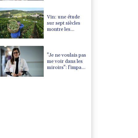
et Islamabad?
Vin: une étude
sur sept siècles
montre les
ravages du
dérèglement
climatique
"Je ne voulais pas
me voir dans les
miroirs": l'impact
psychologique de
la reconstruction
mammaire