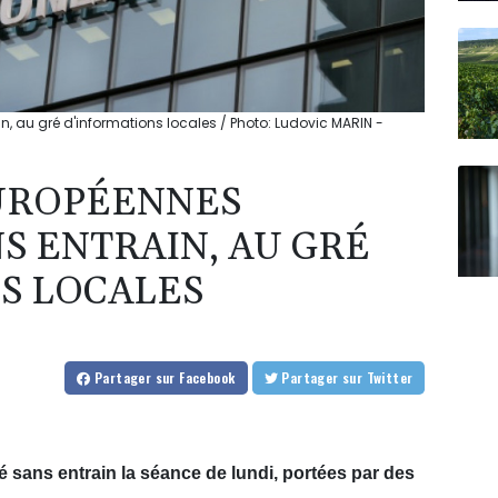
n, au gré d'informations locales / Photo: Ludovic MARIN -
EUROPÉENNES
S ENTRAIN, AU GRÉ
S LOCALES
Partager
sur Facebook
Partager
sur Twitter
sans entrain la séance de lundi, portées par des