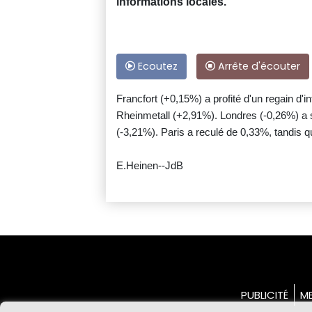
informations locales.
Ecoutez
Arrête d'écouter
Francfort (+0,15%) a profité d'un regain d'i
Rheinmetall (+2,91%). Londres (-0,26%) a 
(-3,21%). Paris a reculé de 0,33%, tandis 
E.Heinen--JdB
PUBLICITÉ
ME