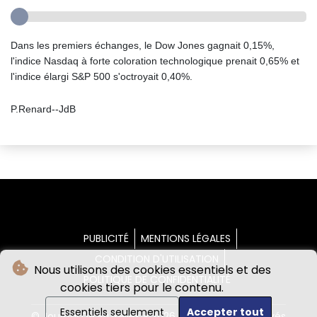
Dans les premiers échanges, le Dow Jones gagnait 0,15%,
l'indice Nasdaq à forte coloration technologique prenait 0,65% et
l'indice élargi S&P 500 s'octroyait 0,40%.
P.Renard--JdB
PUBLICITÉ
MENTIONS LÉGALES
CONDITION D'UTILISATION
Nous utilisons des cookies essentiels et des
POLITIQUE DE CONFIDENTIALITÉ
cookies tiers pour le contenu.
Essentiels seulement
Accepter tout
© Journal De Bruxelles - 2026 - Tous droits réservés