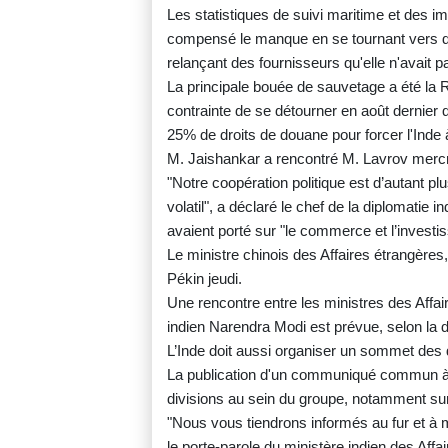
Les statistiques de suivi maritime et des i
compensé le manque en se tournant vers d'a
relançant des fournisseurs qu'elle n'avait p
La principale bouée de sauvetage a été la R
contrainte de se détourner en août dernier
25% de droits de douane pour forcer l'Inde 
M. Jaishankar a rencontré M. Lavrov mercre
"Notre coopération politique est d’autant p
volatil", a déclaré le chef de la diplomatie 
avaient porté sur "le commerce et l’investis
Le ministre chinois des Affaires étrangère
Pékin jeudi.
Une rencontre entre les ministres des Affai
indien Narendra Modi est prévue, selon la d
L’Inde doit aussi organiser un sommet des d
La publication d'un communiqué commun à l'
divisions au sein du groupe, notamment su
"Nous vous tiendrons informés au fur et à me
le porte-parole du ministère indien des Affa