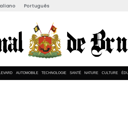
taliano
Português
LEVARD
AUTOMOBILE
TECHNOLOGIE
SANTÉ
NATURE
CULTURE
ÉDU