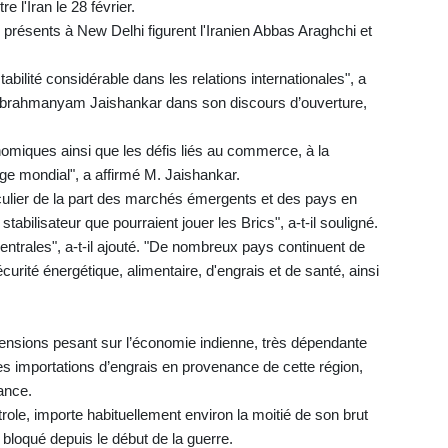
 l'Iran le 28 février.
 présents à New Delhi figurent l'Iranien Abbas Araghchi et
ilité considérable dans les relations internationales", a
 Subrahmanyam Jaishankar dans son discours d’ouverture,
onomiques ainsi que les défis liés au commerce, à la
ge mondial", a affirmé M. Jaishankar.
ticulier de la part des marchés émergents et des pays en
tabilisateur que pourraient jouer les Brics", a-t-il souligné.
ntrales", a-t-il ajouté. "De nombreux pays continuent de
curité énergétique, alimentaire, d'engrais et de santé, ainsi
tensions pesant sur l’économie indienne, très dépendante
s importations d’engrais en provenance de cette région,
ance.
role, importe habituellement environ la moitié de son brut
 bloqué depuis le début de la guerre.