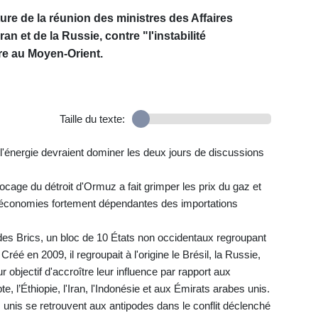
ture de la réunion des ministres des Affaires
an et de la Russie, contre "l'instabilité
re au Moyen-Orient.
Taille du texte:
e l'énergie devraient dominer les deux jours de discussions
locage du détroit d'Ormuz a fait grimper les prix du gaz et
 économies fortement dépendantes des importations
des Brics, un bloc de 10 États non occidentaux regroupant
Créé en 2009, il regroupait à l'origine le Brésil, la Russie,
ur objectif d'accroître leur influence par rapport aux
e, l’Éthiopie, l'Iran, l'Indonésie et aux Émirats arabes unis.
s unis se retrouvent aux antipodes dans le conflit déclenché