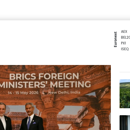
AEX
Euronext
BEL2
PX1
ISEQ
OSEB
PSI2
ENTE
BIOT
N150