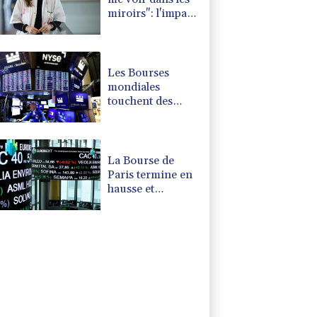
miroirs": l'impact
psychologique de
la reconstruction
mammaire
Les Bourses
mondiales
touchent des
sommets après
l'emploi
américain
La Bourse de
Paris termine en
hausse et
poursuit sa
course aux
records