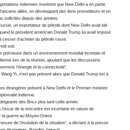
mportations indiennes montrent que New Delhi a en partie
nciens alliés, en développant des liens prometteurs et en
as sollicités depuis des années.
ussie, un exportateur de pétrole dont New Delhi avait été
 quand le président américain Donald Trump lui avait imposé
à cesser d'acheter du pétrole russe.
di soir.
lus précieuse dans un environnement mondial incertain et
indienne lors de la réunion, ajoutant que les discussions
sement, l’énergie et la connectivité".
s, Wang Yi, n’est pas présent alors que Donald Trump est à
res étrangères présent à New Delhi et le Premier ministre
iplomatie indienne.
irigeants des Brics plus tard cette année.
issue de la rencontre est incertaine en raison de
r la guerre au Moyen-Orient.
sure de l’évolution de la situation", a déclaré à la presse
ires étrangères, Randhir Jaiswal.