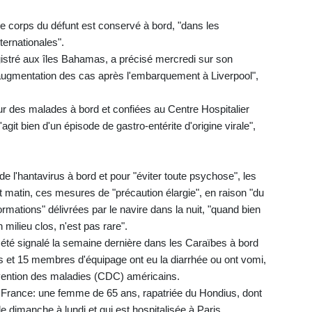
le corps du défunt est conservé à bord, "dans les
ternationales".
istré aux îles Bahamas, a précisé mercredi sur son
augmentation des cas après l'embarquement à Liverpool",
 des malades à bord et confiées au Centre Hospitalier
git bien d'un épisode de gastro-entérite d'origine virale",
 l'hantavirus à bord et pour "éviter toute psychose", les
tit matin, ces mesures de "précaution élargie", en raison "du
ormations" délivrées par le navire dans la nuit, "quand bien
milieu clos, n'est pas rare".
 été signalé la semaine dernière dans les Caraïbes à bord
 et 15 membres d'équipage ont eu la diarrhée ou ont vomi,
révention des maladies (CDC) américains.
n France: une femme de 65 ans, rapatriée du Hondius, dont
de dimanche à lundi et qui est hospitalisée à Paris.