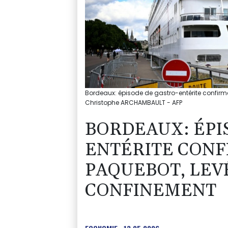
Bordeaux: épisode de gastro-entérite confirmé
Christophe ARCHAMBAULT - AFP
BORDEAUX: ÉPI
ENTÉRITE CONF
PAQUEBOT, LEV
CONFINEMENT