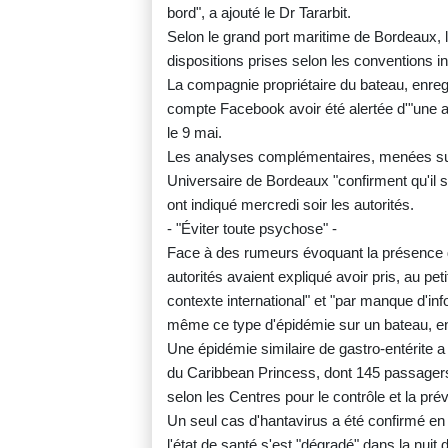
bord", a ajouté le Dr Tararbit.
Selon le grand port maritime de Bordeaux, 
dispositions prises selon les conventions in
La compagnie propriétaire du bateau, enreg
compte Facebook avoir été alertée d'"une 
le 9 mai.
Les analyses complémentaires, menées sur
Universaire de Bordeaux "confirment qu'il s'a
ont indiqué mercredi soir les autorités.
- "Éviter toute psychose" -
Face à des rumeurs évoquant la présence de
autorités avaient expliqué avoir pris, au pe
contexte international" et "par manque d'inf
même ce type d'épidémie sur un bateau, en 
Une épidémie similaire de gastro-entérite a
du Caribbean Princess, dont 145 passagers
selon les Centres pour le contrôle et la p
Un seul cas d'hantavirus a été confirmé e
l'état de santé s'est "dégradé" dans la nuit 