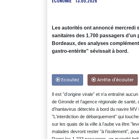
ECONOMIE
13.05.2026
Les autorités ont annoncé mercredi so
sanitaires des 1.700 passagers d'un 
Bordeaux, des analyses complémenta
gastro-entérite" sévissait à bord.
Ecoutez
Arrête d'écouter
Il est "d'origine virale" et n'a entraîné au
de Gironde et l'agence régionale de santé, 
d'hantavirus détectés à bord du navire MV
"L'interdiction de débarquement" qui touche
sur les quais de la ville à l'aube va être 
malades devront rester "à l'isolement", pour
Parmi les 1.233 passagers, en majorité brit