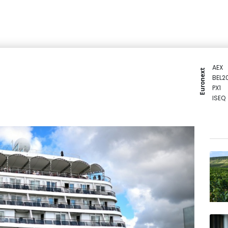
AEX
Euronext
BEL2
PX1
ISEQ
OSEB
PSI2
ENTE
BIOT
N150