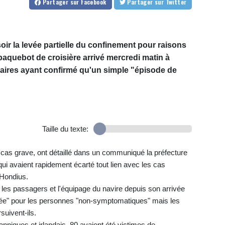
Partager
sur Facebook
Partager
sur Twitter
ir la levée partielle du confinement pour raisons
paquebot de croisière arrivé mercredi matin à
ires ayant confirmé qu'un simple "épisode de
Taille du texte:
cun cas grave, ont détaillé dans un communiqué la préfecture
qui avaient rapidement écarté tout lien avec les cas
 Hondius.
 les passagers et l'équipage du navire depuis son arrivée
"levée" pour les personnes "non-symptomatiques" mais les
suivent-ils.
anniques et irlandais, 80 avaient été victimes de