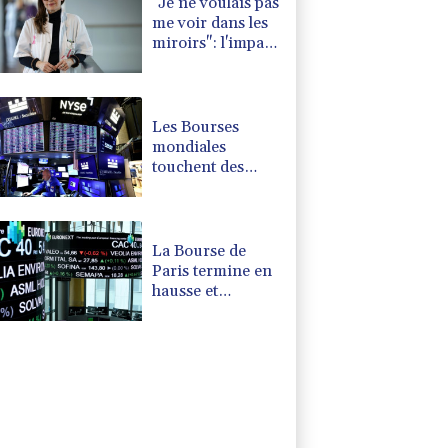
"Je ne voulais pas
me voir dans les
miroirs": l'impact
psychologique de
la reconstruction
mammaire
Les Bourses
mondiales
touchent des
sommets après
l'emploi
américain
La Bourse de
Paris termine en
hausse et
poursuit sa
course aux
records