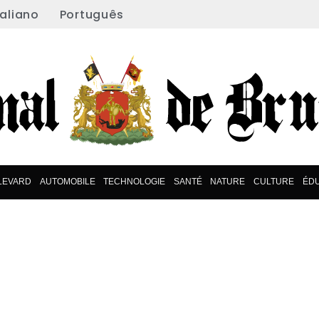
taliano
Português
LEVARD
AUTOMOBILE
TECHNOLOGIE
SANTÉ
NATURE
CULTURE
ÉDU