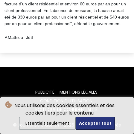
facture d'un client résidentiel et environ 60 euros par an pour un
client professionnel. En l'absence de mesures, la hausse aurait
été de 330 euros par an pour un client résidentiel et de 540 euros
par an pour un client professionnel", défend le gouvernement.
P.Mathieu--JdB
PUBLICITÉ
MENTIONS LÉGALES
CONDITION D'UTILISATION
Nous utilisons des cookies essentiels et des
POLITIQUE DE CONFIDENTIALITÉ
cookies tiers pour le contenu.
Essentiels seulement
Accepter tout
© Journal De Bruxelles - 2026 - Tous droits réservés