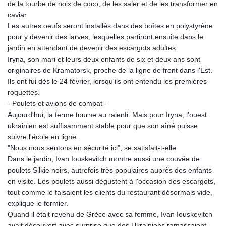
de la tourbe de noix de coco, de les saler et de les transformer en
caviar.
Les autres oeufs seront installés dans des boîtes en polystyrène
pour y devenir des larves, lesquelles partiront ensuite dans le
jardin en attendant de devenir des escargots adultes.
Iryna, son mari et leurs deux enfants de six et deux ans sont
originaires de Kramatorsk, proche de la ligne de front dans l'Est.
Ils ont fui dès le 24 février, lorsqu'ils ont entendu les premières
roquettes.
- Poulets et avions de combat -
Aujourd'hui, la ferme tourne au ralenti. Mais pour Iryna, l'ouest
ukrainien est suffisamment stable pour que son aîné puisse
suivre l'école en ligne.
"Nous nous sentons en sécurité ici", se satisfait-t-elle.
Dans le jardin, Ivan Iouskevitch montre aussi une couvée de
poulets Silkie noirs, autrefois très populaires auprès des enfants
en visite. Les poulets aussi dégustent à l'occasion des escargots,
tout comme le faisaient les clients du restaurant désormais vide,
explique le fermier.
Quand il était revenu de Grèce avec sa femme, Ivan Iouskevitch
avait découvert avec surprise que des Ukrainiens ramassaient