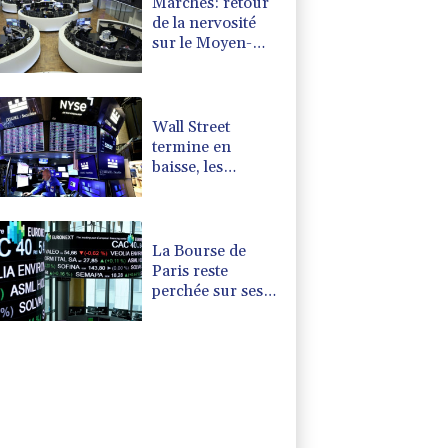
Marchés: retour
de la nervosité
sur le Moyen-
Orient, l'Europe
s'offre tout de
même des
records
Wall Street
termine en
baisse, les
incertitudes au
Moyen-Orient
inquiètent
La Bourse de
Paris reste
perchée sur ses
niveaux records