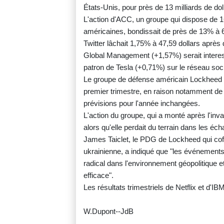
États-Unis, pour près de 13 milliards de dol
L'action d'ACC, un groupe qui dispose de 1
américaines, bondissait de près de 13% à 6
Twitter lâchait 1,75% à 47,59 dollars après
Global Management (+1,57%) serait interessé
patron de Tesla (+0,71%) sur le réseau soci
Le groupe de défense américain Lockheed Mar
premier trimestre, en raison notamment de
prévisions pour l'année inchangées.
L'action du groupe, qui a monté après l'inv
alors qu'elle perdait du terrain dans les é
James Taiclet, le PDG de Lockheed qui cof
ukrainienne, a indiqué que "les événemen
radical dans l'environnement géopolitique 
efficace".
Les résultats trimestriels de Netflix et d'IB
W.Dupont--JdB