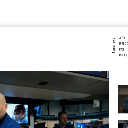
AEX
Euronext
BEL2
PX1
ISEQ
OSEB
PSI2
ENTE
BIOT
N150