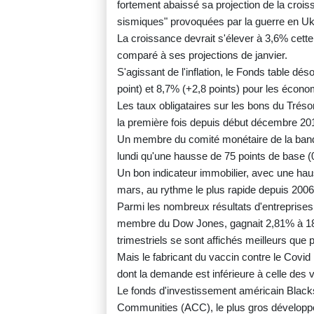
fortement abaissé sa projection de la croi
sismiques" provoquées par la guerre en Ukra
La croissance devrait s'élever à 3,6% cette
comparé à ses projections de janvier.
S'agissant de l'inflation, le Fonds table d
point) et 8,7% (+2,8 points) pour les éco
Les taux obligataires sur les bons du Tréso
la première fois depuis début décembre 201
Un membre du comité monétaire de la banq
lundi qu'une hausse de 75 points de base (0
Un bon indicateur immobilier, avec une ha
mars, au rythme le plus rapide depuis 2006
Parmi les nombreux résultats d'entreprise
membre du Dow Jones, gagnait 2,81% à 182 d
trimestriels se sont affichés meilleurs que 
Mais le fabricant du vaccin contre le Covi
dont la demande est inférieure à celle des 
Le fonds d'investissement américain Bla
Communities (ACC), le plus gros développeu