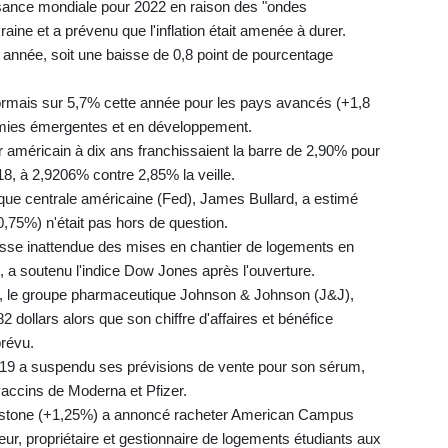
ssance mondiale pour 2022 en raison des "ondes
ine et a prévenu que l'inflation était amenée à durer.
 année, soit une baisse de 0,8 point de pourcentage
ésormais sur 5,7% cette année pour les pays avancés (+1,8
nomies émergentes et en développement.
r américain à dix ans franchissaient la barre de 2,90% pour
8, à 2,9206% contre 2,85% la veille.
ue centrale américaine (Fed), James Bullard, a estimé
,75%) n'était pas hors de question.
usse inattendue des mises en chantier de logements en
, a soutenu l'indice Dow Jones après l'ouverture.
s, le groupe pharmaceutique Johnson & Johnson (J&J),
ollars alors que son chiffre d'affaires et bénéfice
prévu.
d 19 a suspendu ses prévisions de vente pour son sérum,
vaccins de Moderna et Pfizer.
ckstone (+1,25%) a annoncé racheter American Campus
r, propriétaire et gestionnaire de logements étudiants aux