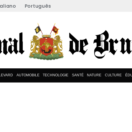
taliano
Português
LEVARD
AUTOMOBILE
TECHNOLOGIE
SANTÉ
NATURE
CULTURE
ÉDU