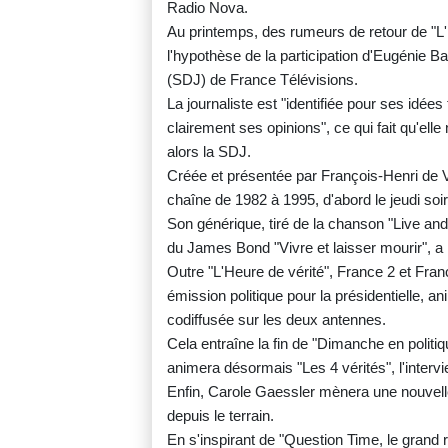
Radio Nova.
Au printemps, des rumeurs de retour de "L'
l'hypothèse de la participation d'Eugénie Ba
(SDJ) de France Télévisions.
La journaliste est "identifiée pour ses idée
clairement ses opinions", ce qui fait qu'elle
alors la SDJ.
Créée et présentée par François-Henri de Vi
chaîne de 1982 à 1995, d'abord le jeudi soi
Son générique, tiré de la chanson "Live an
du James Bond "Vivre et laisser mourir", 
Outre "L'Heure de vérité", France 2 et Franc
émission politique pour la présidentielle,
codiffusée sur les deux antennes.
Cela entraîne la fin de "Dimanche en politiq
animera désormais "Les 4 vérités", l'intervi
Enfin, Carole Gaessler mènera une nouvelle 
depuis le terrain.
En s'inspirant de "Question Time, le grand 