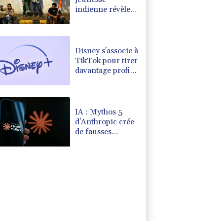
indienne révèle
une défiance
envers les médias
traditionnels
Disney s'associe à
TikTok pour tirer
davantage profit
de ses univers
légendaires
IA : Mythos 5
d'Anthropic crée
de fausses
identités lors
d'un test au
Royaume-Uni