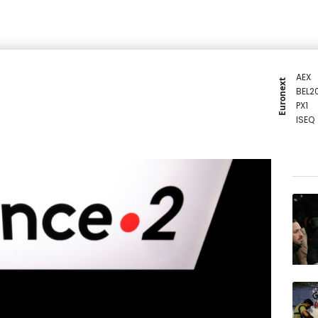
AEX
Euronext
BEL2
PX1
ISEQ
OSEB
PSI2
ENTE
BIOT
N150