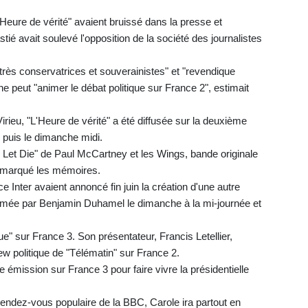
Heure de vérité" avaient bruissé dans la presse et
stié avait soulevé l'opposition de la société des journalistes
s très conservatrices et souverainistes" et "revendique
 ne peut "animer le débat politique sur France 2", estimait
rieu, "L'Heure de vérité" a été diffusée sur la deuxième
r puis le dimanche midi.
d Let Die" de Paul McCartney et les Wings, bande originale
a marqué les mémoires.
e Inter avaient annoncé fin juin la création d'une autre
 animée par Benjamin Duhamel le dimanche à la mi-journée et
ue" sur France 3. Son présentateur, Francis Letellier,
ew politique de "Télématin" sur France 2.
émission sur France 3 pour faire vivre la présidentielle
rendez-vous populaire de la BBC, Carole ira partout en