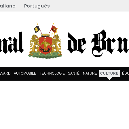
taliano
Português
EVARD
AUTOMOBILE
TECHNOLOGIE
SANTÉ
NATURE
CULTURE
ÉDU