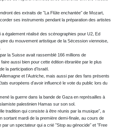
endront des extraits de "La Flûte enchantée" de Mozart,
accorder ses instruments pendant la préparation des artistes
ui a également réalisé des scénographies pour U2, Ed
spire du mouvement artistique de la Sécession viennoise,
.
 par la Suisse avait rassemblé 166 millions de
faire aussi bien pour cette édition ébranlée par le plus
e la participation d'Israël.
'Allemagne et l'Autriche, mais aussi par des fans présents
tats européens d'avoir influencé le vote du public lors du
 a mené la guerre dans la bande de Gaza en représailles à
slamiste palestinien Hamas sur son sol.
le tradition qui consiste à être réunis par la musique", a
en sortant mardi de la première demi-finale, au cours de
ée par un spectateur qui a crié "Stop au génocide" et "Free