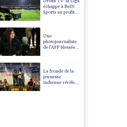
Droits TV: la Liga
échappe à BeIN
Sports au profit
de DAZN et
Disney+
Une
photojournaliste
de l'AFP blessée
par Israël
honorée lors
d'une cérémonie
pour la liberté de
La fronde de la
la presse
jeunesse
indienne révèle
une défiance
envers les médias
traditionnels