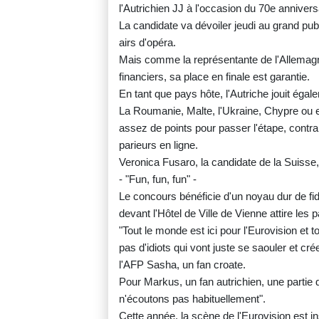
l'Autrichien JJ à l'occasion du 70e anniver
La candidate va dévoiler jeudi au grand pub
airs d'opéra.
Mais comme la représentante de l'Allemagn
financiers, sa place en finale est garantie.
En tant que pays hôte, l'Autriche jouit égal
La Roumanie, Malte, l'Ukraine, Chypre ou 
assez de points pour passer l'étape, contra
parieurs en ligne.
Veronica Fusaro, la candidate de la Suisse,
- "Fun, fun, fun" -
Le concours bénéficie d'un noyau dur de fidèl
devant l'Hôtel de Ville de Vienne attire le
"Tout le monde est ici pour l'Eurovision et t
pas d'idiots qui vont juste se saouler et cré
l'AFP Sasha, un fan croate.
Pour Markus, un fan autrichien, une partie 
n'écoutons pas habituellement".
Cette année, la scène de l'Eurovision est in