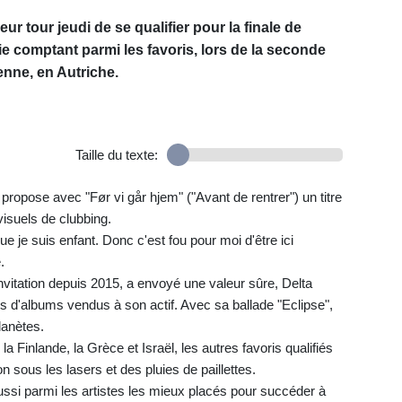
r tour jeudi de se qualifier pour la finale de
lie comptant parmi les favoris, lors de la seconde
enne, en Autriche.
Taille du texte:
ropose avec "Før vi går hjem" ("Avant de rentrer") un titre
visuels de clubbing.
e je suis enfant. Donc c'est fou pour moi d'être ici
.
 invitation depuis 2015, a envoyé une valeur sûre, Delta
s d'albums vendus à son actif. Avec sa ballade "Eclipse",
lanètes.
a Finlande, la Grèce et Israël, les autres favoris qualifiés
n sous les lasers et des pluies de paillettes.
ussi parmi les artistes les mieux placés pour succéder à