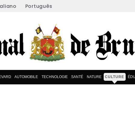
taliano
Português
EVARD
AUTOMOBILE
TECHNOLOGIE
SANTÉ
NATURE
CULTURE
ÉDU