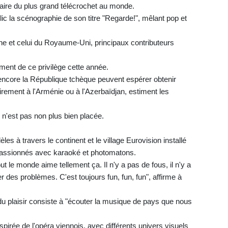
saire du plus grand télécrochet au monde.
lic la scénographie de son titre "Regarde!", mêlant pop et
e et celui du Royaume-Uni, principaux contributeurs
ement de ce privilège cette année.
encore la République tchèque peuvent espérer obtenir
irement à l'Arménie ou à l'Azerbaïdjan, estiment les
 n'est pas non plus bien placée.
es à travers le continent et le village Eurovision installé
s passionnés avec karaoké et photomatons.
out le monde aime tellement ça. Il n'y a pas de fous, il n'y a
er des problèmes. C'est toujours fun, fun, fun", affirme à
du plaisir consiste à "écouter la musique de pays que nous
spirée de l'opéra viennois, avec différents univers visuels