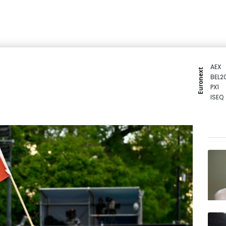
AEX
Euronext
BEL2
PX1
ISEQ
OSEB
PSI2
ENTE
BIOT
N150