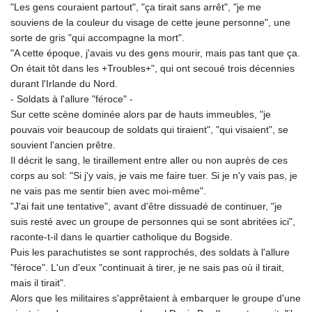
"Les gens couraient partout", "ça tirait sans arrêt", "je me
souviens de la couleur du visage de cette jeune personne", une
sorte de gris "qui accompagne la mort".
"A cette époque, j'avais vu des gens mourir, mais pas tant que ça.
On était tôt dans les +Troubles+", qui ont secoué trois décennies
durant l'Irlande du Nord.
- Soldats à l'allure "féroce" -
Sur cette scène dominée alors par de hauts immeubles, "je
pouvais voir beaucoup de soldats qui tiraient", "qui visaient", se
souvient l'ancien prêtre.
Il décrit le sang, le tiraillement entre aller ou non auprès de ces
corps au sol: "Si j'y vais, je vais me faire tuer. Si je n'y vais pas, je
ne vais pas me sentir bien avec moi-même".
"J'ai fait une tentative", avant d'être dissuadé de continuer, "je
suis resté avec un groupe de personnes qui se sont abritées ici",
raconte-t-il dans le quartier catholique du Bogside.
Puis les parachutistes se sont rapprochés, des soldats à l'allure
"féroce". L'un d'eux "continuait à tirer, je ne sais pas où il tirait,
mais il tirait".
Alors que les militaires s'apprêtaient à embarquer le groupe d'une