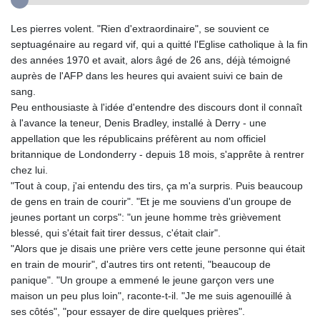
Les pierres volent. "Rien d'extraordinaire", se souvient ce
septuagénaire au regard vif, qui a quitté l'Eglise catholique à la fin
des années 1970 et avait, alors âgé de 26 ans, déjà témoigné
auprès de l'AFP dans les heures qui avaient suivi ce bain de
sang.
Peu enthousiaste à l'idée d'entendre des discours dont il connaît
à l'avance la teneur, Denis Bradley, installé à Derry - une
appellation que les républicains préfèrent au nom officiel
britannique de Londonderry - depuis 18 mois, s'apprête à rentrer
chez lui.
"Tout à coup, j'ai entendu des tirs, ça m'a surpris. Puis beaucoup
de gens en train de courir". "Et je me souviens d'un groupe de
jeunes portant un corps": "un jeune homme très grièvement
blessé, qui s'était fait tirer dessus, c'était clair".
"Alors que je disais une prière vers cette jeune personne qui était
en train de mourir", d'autres tirs ont retenti, "beaucoup de
panique". "Un groupe a emmené le jeune garçon vers une
maison un peu plus loin", raconte-t-il. "Je me suis agenouillé à
ses côtés", "pour essayer de dire quelques prières".