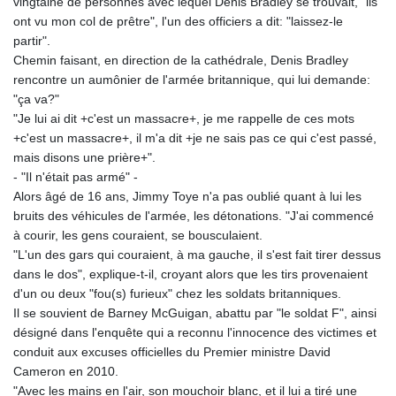
vingtaine de personnes avec lequel Denis Bradley se trouvait, "ils
ont vu mon col de prêtre", l'un des officiers a dit: "laissez-le
partir".
Chemin faisant, en direction de la cathédrale, Denis Bradley
rencontre un aumônier de l'armée britannique, qui lui demande:
"ça va?"
"Je lui ai dit +c'est un massacre+, je me rappelle de ces mots
+c'est un massacre+, il m'a dit +je ne sais pas ce qui c'est passé,
mais disons une prière+".
- "Il n'était pas armé" -
Alors âgé de 16 ans, Jimmy Toye n'a pas oublié quant à lui les
bruits des véhicules de l'armée, les détonations. "J'ai commencé
à courir, les gens couraient, se bousculaient.
"L'un des gars qui couraient, à ma gauche, il s'est fait tirer dessus
dans le dos", explique-t-il, croyant alors que les tirs provenaient
d'un ou deux "fou(s) furieux" chez les soldats britanniques.
Il se souvient de Barney McGuigan, abattu par "le soldat F", ainsi
désigné dans l'enquête qui a reconnu l'innocence des victimes et
conduit aux excuses officielles du Premier ministre David
Cameron en 2010.
"Avec les mains en l'air, son mouchoir blanc, et il lui a tiré une