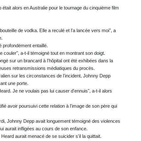
it alors en Australie pour le tournage du cinquième film
bouteille de vodka. Elle a reculé et l'a lancée vers moi", a
e.
é profondément entaillé.
 couler", a-t-il témoigné tout en montrant son doigt.
ongé sur un brancard à l'hôpital ont été exhibées dans la
reuses retransmissions médiatiques du procès.
ralien sur les circonstances de l'incident, Johnny Depp
mant une porte.
eard. Je ne voulais pas lui causer d'ennuis", a-t-il alors
ifié avoir poursuivi cette relation à l'image de son père qui
rdi, Johnny Depp avait longuement témoigné des violences
i aurait infligées au cours de son enfance.
Heard aurait menacé de se suicider s'il la quittait.