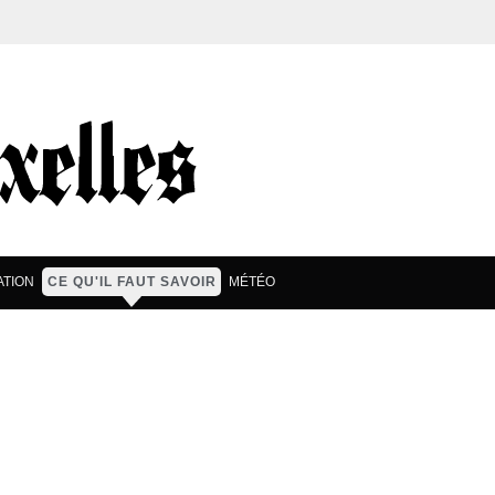
TION
CE QU'IL FAUT SAVOIR
MÉTÉO