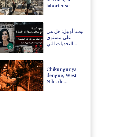
laborieuse
renaissance de
l'apiculture sur
les toits
نوشا أوبيل: هل هي
على مستوى
التحديات التي
تواجهها بوتسدام؟
Chikungunya,
dengue, West
Nile: de
nouveaux cas
autochtones
identifiés dans le
sud de
l'Hexagone