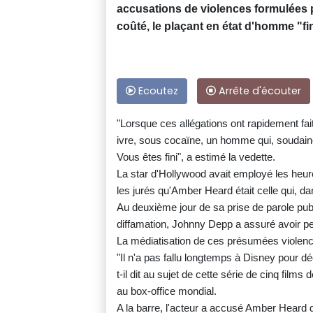
accusations de violences formulées 
coûté, le plaçant en état d'homme "fin
Ecoutez
Arrête d'écouter
"Lorsque ces allégations ont rapidement fai
ivre, sous cocaïne, un homme qui, soudainem
Vous êtes fini", a estimé la vedette.
La star d'Hollywood avait employé les heu
les jurés qu'Amber Heard était celle qui, da
Au deuxième jour de sa prise de parole pub
diffamation, Johnny Depp a assuré avoir per
La médiatisation de ces présumées violences
"Il n'a pas fallu longtemps à Disney pour dé
t-il dit au sujet de cette série de cinq film
au box-office mondial.
A la barre, l'acteur a accusé Amber Heard de