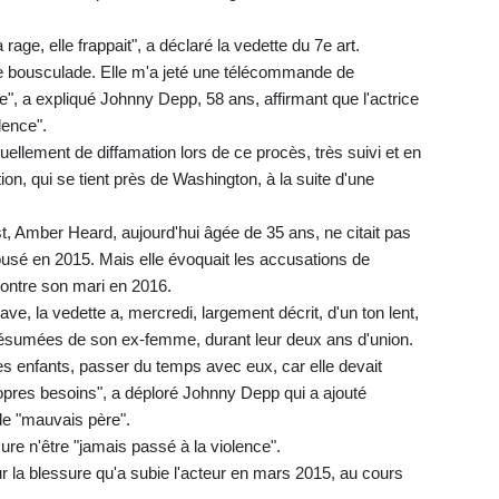
age, elle frappait", a déclaré la vedette du 7e art.
e bousculade. Elle m'a jeté une télécommande de
age", a expliqué Johnny Depp, 58 ans, affirmant que l'actrice
lence".
llement de diffamation lors de ce procès, très suivi et en
ion, qui se tient près de Washington, à la suite d'une
t, Amber Heard, aujourd'hui âgée de 35 ans, ne citait pas
sé en 2015. Mais elle évoquait les accusations de
contre son mari en 2016.
e, la vedette a, mercredi, largement décrit, d'un ton lent,
 présumées de son ex-femme, durant leur deux ans d'union.
es enfants, passer du temps avec eux, car elle devait
ropres besoins", a déploré Johnny Depp qui a ajouté
de "mauvais père".
ure n'être "jamais passé à la violence".
ur la blessure qu'a subie l'acteur en mars 2015, au cours