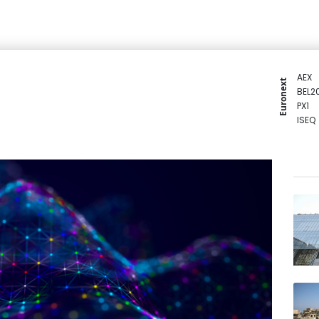
AEX
Euronext
BEL2
PX1
ISEQ
OSEB
PSI2
ENTE
BIOT
N150