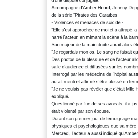
d'une dispute conjugale.
Accompagné d'Amber Heard, Johnny Depp éta
de la série "Pirates des Caraïbes.
- Violences et menaces de suicide -
"Elle s'est approchée de moi et a attrapé la 
narré l'acteur, en mimant la scène à la barr
Son majeur de la main droite aurait alors ét
"Je regardais mon os. Le sang ne faisait que
Des photos de la blessure et de l'acteur all
salle d'audience et diffusées sur les nomb
Interrogé par les médecins de l'hôpital aust
aurait menti et affirmé s'être blessé en fer
"Je ne voulais pas révéler que c'était Mlle H
expliqué.
Questionné par l'un de ses avocats, il a just
était violenté par son épouse.
Durant son premier jour de témoignage ma
physiques et psychologiques que sa mère lu
Mercredi, l'acteur a aussi indiqué qu'Amber 