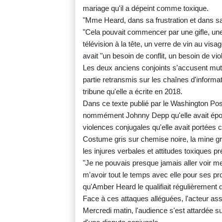
mariage qu'il a dépeint comme toxique.
"Mme Heard, dans sa frustration et dans sa r
"Cela pouvait commencer par une gifle, un
télévision à la tête, un verre de vin au vis
avait "un besoin de conflit, un besoin de vio
Les deux anciens conjoints s'accusent mutue
partie retransmis sur les chaînes d'informat
tribune qu'elle a écrite en 2018.
Dans ce texte publié par le Washington Pos
nommément Johnny Depp qu'elle avait épou
violences conjugales qu'elle avait portées 
Costume gris sur chemise noire, la mine grav
les injures verbales et attitudes toxiques
"Je ne pouvais presque jamais aller voir m
m'avoir tout le temps avec elle pour ses p
qu'Amber Heard le qualifiait régulièrement 
Face à ces attaques alléguées, l'acteur ass
Mercredi matin, l'audience s'est attardée s