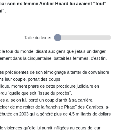
par son ex-femme Amber Heard lui avaient "tout"
i".
Taille du texte:
t le tour du monde, disant aux gens que j'étais un danger,
ent dans la cinquantaine, battait les femmes, c'est fini.
res précédentes de son témoignage à tenter de convaincre
ns leur couple, portait des coups.
lique, moment phare de cette procédure judiciaire en
du "quelle que soit l'issue du procès".
 a, selon lui, porté un coup d'arrêt à sa carrière.
cider de me retirer de la franchise Pirate" des Caraïbes, a-
s débutée en 2003 qui a généré plus de 4,5 milliards de dollars
 violences qu'elle lui aurait infligées au cours de leur