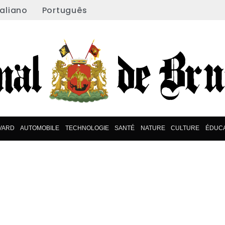
taliano
Português
VARD
AUTOMOBILE
TECHNOLOGIE
SANTÉ
NATURE
CULTURE
ÉDUCA