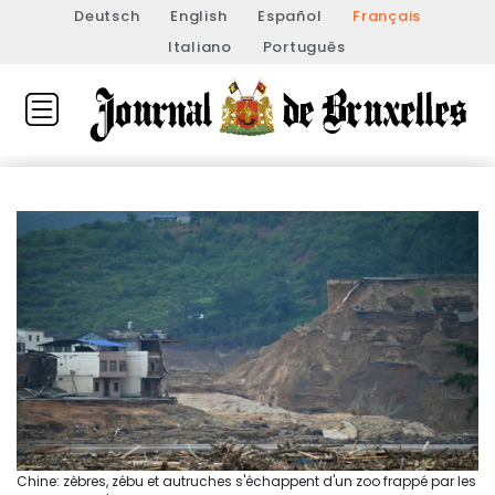
Deutsch
English
Español
Français
Italiano
Português
Chine: zèbres, zébu et autruches s'échappent d'un zoo frappé par les