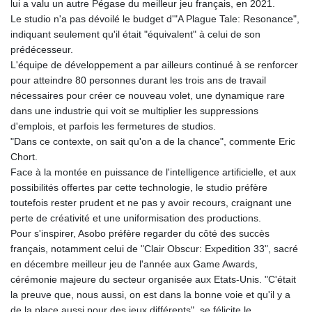
lui a valu un autre Pégase du meilleur jeu français, en 2021.
Le studio n'a pas dévoilé le budget d'"A Plague Tale: Resonance",
indiquant seulement qu'il était "équivalent" à celui de son
prédécesseur.
L'équipe de développement a par ailleurs continué à se renforcer
pour atteindre 80 personnes durant les trois ans de travail
nécessaires pour créer ce nouveau volet, une dynamique rare
dans une industrie qui voit se multiplier les suppressions
d'emplois, et parfois les fermetures de studios.
"Dans ce contexte, on sait qu'on a de la chance", commente Eric
Chort.
Face à la montée en puissance de l'intelligence artificielle, et aux
possibilités offertes par cette technologie, le studio préfère
toutefois rester prudent et ne pas y avoir recours, craignant une
perte de créativité et une uniformisation des productions.
Pour s'inspirer, Asobo préfère regarder du côté des succès
français, notamment celui de "Clair Obscur: Expedition 33", sacré
en décembre meilleur jeu de l'année aux Game Awards,
cérémonie majeure du secteur organisée aux Etats-Unis. "C'était
la preuve que, nous aussi, on est dans la bonne voie et qu'il y a
de la place aussi pour des jeux différents", se félicite le