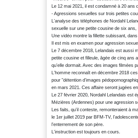
Le 12 mai 2021, il est condamné à 20 ans d
- Agressions sexuelles sur trois petites cou
L'analyse des téléphones de Nordahl Leland
sexuelle sur une petite cousine de six ans
Une vidéo montre la fillette subissant, da
Il est mis en examen pour agression sexuelle
Le 7 décembre 2018, Lelandais est aussi m
petite cousine et filleule, âgée de cinq an
qu'elle dormait. Avec des images filmées p
L'homme reconnaît en décembre 2018 ces d
pour "détention d'images pédopornographiq
en mars 2021. Ces affaire seront jugées 
Le 27 février 2020, Nordahl Lelandais est 
Mézières (Ardennes) pour une agression sex
Les faits, qu'il conteste, remonteraient à m
le 1er juillet 2019 par BFM-TV, l'adolescent
l'enterrement de son père.
L'instruction est toujours en cours.