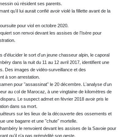
ssin où résident ses parents.
t qu'il lui aurait confié avoir violé la fillette avant de la
poursuite pour viol en octobre 2020.
uiert son renvoi devant les assises de l'Isère pour
tration.
'élucider le sort d'un jeune chasseur alpin, le caporal
éry dans la nuit du 11 au 12 avril 2017, identifient une
ais. Des images de vidéo-surveillance et des
t à son arrestation.
 examen pour "assassinat" le 20 décembre. L'analyse d'un
eur au col de Marocaz, à une vingtaine de kilomètres de
sparu. Le suspect admet en février 2018 avoir pris le
cation dans sa mort.
uêteurs sur les lieux de la découverte des ossements et
que une bagarre et une "chute" mortelle.
 Chambéry le renvoient devant les assises de la Savoie pour
rant qu'il n'a pas prémédité son geste.