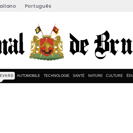
taliano
Português
EVARD
AUTOMOBILE
TECHNOLOGIE
SANTÉ
NATURE
CULTURE
ÉD