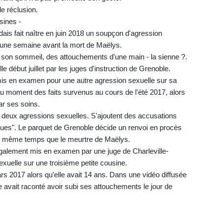
e réclusion.
sines -
ais fait naître en juin 2018 un soupçon d'agression
, une semaine avant la mort de Maëlys.
ns son sommeil, des attouchements d'une main - la sienne ?.
 début juillet par les juges d'instruction de Grenoble.
is en examen pour une autre agression sexuelle sur sa
s au moment des faits survenus au cours de l'été 2017, alors
ar ses soins.
eux agressions sexuelles. S'ajoutent des accusations
ues". Le parquet de Grenoble décide un renvoi en procès
en même temps que le meurtre de Maëlys.
également mis en examen par une juge de Charleville-
uelle sur une troisième petite cousine.
ars 2017 alors qu'elle avait 14 ans. Dans une vidéo diffusée
e avait raconté avoir subi ses attouchements le jour de