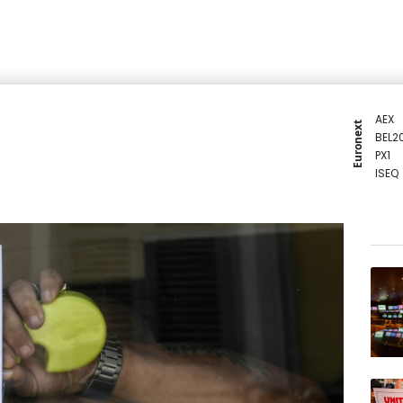
AEX
Euronext
BEL2
PX1
ISEQ
OSEB
PSI2
ENTE
BIOT
N150