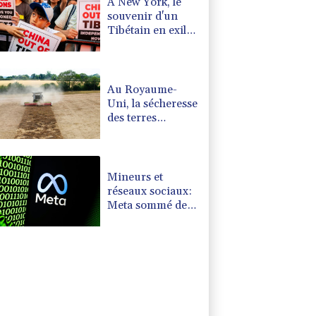
A New York, le
souvenir d'un
Tibétain en exil
immolé par le feu
Au Royaume-
Uni, la sécheresse
des terres
agricoles menace
la sécurité
alimentaire
Mineurs et
réseaux sociaux:
Meta sommé de
verser près d'un
milliard de
dollars au
Nouveau-
Mexique