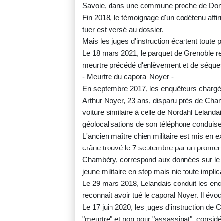
Savoie, dans une commune proche de Dome
Fin 2018, le témoignage d'un codétenu affirman
tuer est versé au dossier.
Mais les juges d'instruction écartent toute 
Le 18 mars 2021, le parquet de Grenoble req
meurtre précédé d'enlèvement et de séques
- Meurtre du caporal Noyer -
En septembre 2017, les enquêteurs chargés d
Arthur Noyer, 23 ans, disparu près de Chamb
voiture similaire à celle de Nordahl Leland
géolocalisations de son téléphone conduisen
L'ancien maître chien militaire est mis en
crâne trouvé le 7 septembre par un promen
Chambéry, correspond aux données sur le di
jeune militaire en stop mais nie toute impli
Le 29 mars 2018, Lelandais conduit les enq
reconnaît avoir tué le caporal Noyer. Il évo
Le 17 juin 2020, les juges d'instruction de
"meurtre" et non pour "assassinat", considé