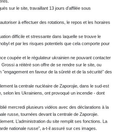
ères.
s sur le site, travaillant 13 jours d'affilée sous
toriser à effectuer des rotations, le repos et les horaires
tion difficile et stressante dans laquelle se trouve le
nobyl et par les risques potentiels que cela comporte pour
ce coupée et le régulateur ukrainien ne pouvant contacter
 Grossi a réitéré son offre de se rendre sur le site, ou
 un "engagement en faveur de la sûreté et de la sécurité" des
ment la centrale nucléaire de Zaporojie, dans le sud-est
ie, selon les Ukrainiens, ont provoqué un incendie - dont
lié mercredi plusieurs vidéos avec des déclarations à la
ale russe, tournées devant la centrale de Zaporojie.
ement. L’administration du site remplit ses fonctions. La
arde nationale russe", a-t-il assuré sur ces images.