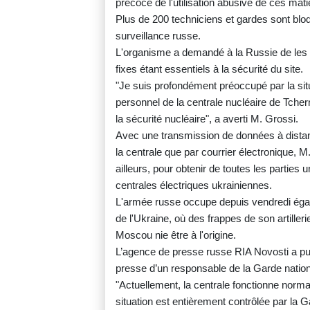
précoce de l'utilisation abusive de ces mati
Plus de 200 techniciens et gardes sont bloqué
surveillance russe.
L'organisme a demandé à la Russie de les au
fixes étant essentiels à la sécurité du site.
"Je suis profondément préoccupé par la situa
personnel de la centrale nucléaire de Tcher
la sécurité nucléaire", a averti M. Grossi.
Avec une transmission de données à distan
la centrale que par courrier électronique, M.
ailleurs, pour obtenir de toutes les parties
centrales électriques ukrainiennes.
L'armée russe occupe depuis vendredi égale
de l'Ukraine, où des frappes de son artiller
Moscou nie être à l'origine.
L’agence de presse russe RIA Novosti a pub
presse d’un responsable de la Garde nation
"Actuellement, la centrale fonctionne normal
situation est entièrement contrôlée par la G