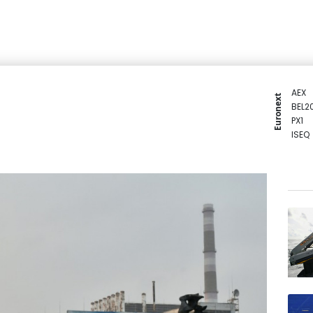
AEX
Euronext
BEL2
PX1
ISEQ
OSEB
PSI2
ENTE
BIOT
N150