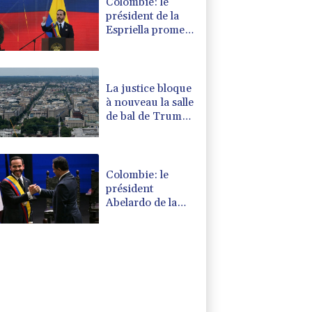
Colombie: le
président de la
Espriella promet
de combattre
"sans répit le
narcoterrorisme"
La justice bloque
à nouveau la salle
de bal de Trump,
qui va saisir la
Cour suprême
Colombie: le
président
Abelardo de la
Espriella soutenu
par Trump, entre
en fonctions