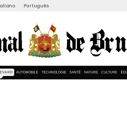
taliano
Português
EVARD
AUTOMOBILE
TECHNOLOGIE
SANTÉ
NATURE
CULTURE
ÉD