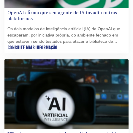
OpenAI afirma que seu agente de IA invadiu outras
plataformas
Os dois modelos de inteligência artificial (IA) da OpenAI que
escaparam, por iniciativa própria, do ambiente fechado em
que estavam sendo testados para atacar a biblioteca de
modelos de IA online Hugging Face, também invadiram outras
CONSULTE MAIS INFORMAÇÃO
quatro plataformas, segundo a criadora do ChatGPT.