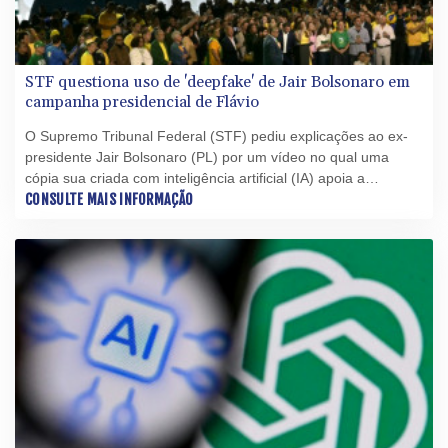
STF questiona uso de 'deepfake' de Jair Bolsonaro em
campanha presidencial de Flávio
O Supremo Tribunal Federal (STF) pediu explicações ao ex-
presidente Jair Bolsonaro (PL) por um vídeo no qual uma
cópia sua criada com inteligência artificial (IA) apoia a
candidatura de seu filho mais velho, o senador Flávio
CONSULTE MAIS INFORMAÇÃO
Bolsonaro (PL-RJ), nas eleições presidenciais de outubro.