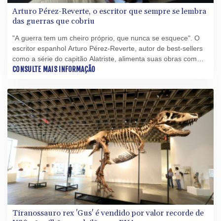
Arturo Pérez-Reverte, o escritor que sempre se lembra
das guerras que cobriu
"A guerra tem um cheiro próprio, que nunca se esquece". O
escritor espanhol Arturo Pérez-Reverte, autor de best-sellers
como a série do capitão Alatriste, alimenta suas obras com
fragmentos das duas décadas em que atuou como repórter
CONSULTE MAIS INFORMAÇÃO
em zonas de conflito.
Tiranossauro rex 'Gus' é vendido por valor recorde de