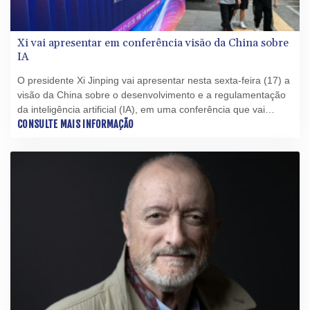
Xi vai apresentar em conferência visão da China sobre
IA
O presidente Xi Jinping vai apresentar nesta sexta-feira (17) a
visão da China sobre o desenvolvimento e a regulamentação
da inteligência artificial (IA), em uma conferência que vai
mostrar a tecnologia de ponta que poderá competir em breve
CONSULTE MAIS INFORMAÇÃO
com a dos Estados Unidos.