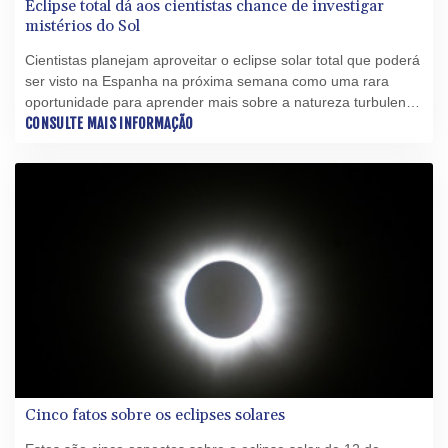
Eclipse total dá aos cientistas chance de investigar
mistérios do Sol
Cientistas planejam aproveitar o eclipse solar total que poderá
ser visto na Espanha na próxima semana como uma rara
oportunidade para aprender mais sobre a natureza turbulenta
e imprevisível da nossa estrela.
CONSULTE MAIS INFORMAÇÃO
Cinco fatos sobre os eclipses solares