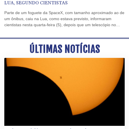
LUA, SEGUNDO CIENTISTAS
Parte de um foguete da SpaceX, com tamanho aproximado ao de
um ônibus, caiu na Lua, como estava previsto, informaram
cientistas nesta quarta-feira (5), depois que um telescópio no
Chile registrou uma nuvem de destroços.
ÚLTIMAS NOTÍCIAS