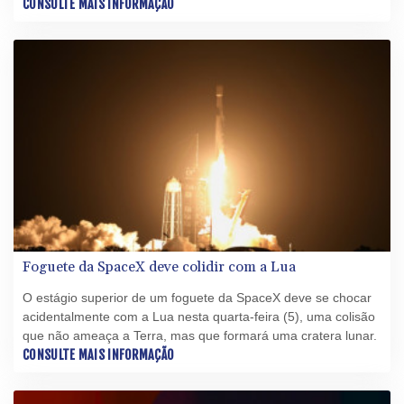
US$ 1 bilhão (R$ 5,1 bilhões), no primeiro balanço divulgado
CONSULTE MAIS INFORMAÇÃO
desde a sua abertura de capital, em junho.
Foguete da SpaceX deve colidir com a Lua
O estágio superior de um foguete da SpaceX deve se chocar
acidentalmente com a Lua nesta quarta-feira (5), uma colisão
que não ameaça a Terra, mas que formará uma cratera lunar.
CONSULTE MAIS INFORMAÇÃO