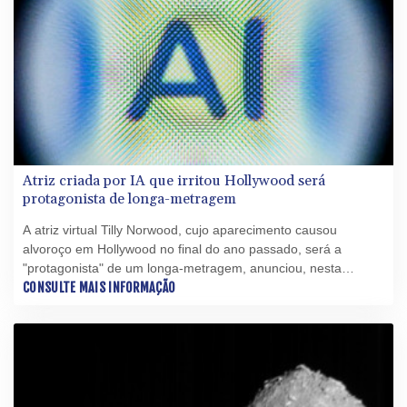
Atriz criada por IA que irritou Hollywood será
protagonista de longa-metragem
A atriz virtual Tilly Norwood, cujo aparecimento causou
alvoroço em Hollywood no final do ano passado, será a
"protagonista" de um longa-metragem, anunciou, nesta
segunda-feira (6), o estúdio Particle6, encarregado do filme
CONSULTE MAIS INFORMAÇÃO
que será em parte produzido com inteligência artificial.