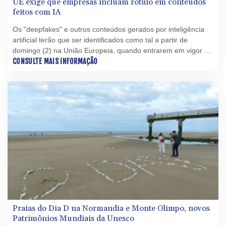
UE exige que empresas incluam rótulo em conteúdos
feitos com IA
Os "deepfakes" e outros conteúdos gerados por inteligência
artificial terão que ser identificados como tal a partir de
domingo (2) na União Europeia, quando entrarem em vigor as
normas de transparência sobre essa tecnologia de ponta.
CONSULTE MAIS INFORMAÇÃO
Praias do Dia D na Normandia e Monte Olimpo, novos
Patrimônios Mundiais da Unesco