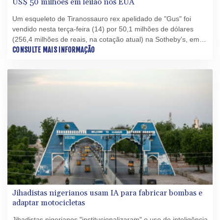
US$ 50 milhões em leilão nos EUA
Um esqueleto de Tiranossauro rex apelidado de "Gus" foi
vendido nesta terça-feira (14) por 50,1 milhões de dólares
(256,4 milhões de reais, na cotação atual) na Sotheby's, em
Nova York, após uma disputa de 10 minutos entre sete
CONSULTE MAIS INFORMAÇÃO
compradores.
Jihadistas nigerianos usam IA para fabricar bombas e
adaptar motocicletas
Jihadistas nigerianos "institucionalizaram" o uso de inteligência