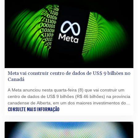
Meta vai construir centro de dados de US$ 9 bilhões no
Canadá
A Meta anunciou nesta quarta-feira (8) que vai construir um
centro de dados de US$ 9 bilhões (R$ 46 bilhões) na província
canadense de Alberta, em um dos maiores investimentos do
setor privado no país.
CONSULTE MAIS INFORMAÇÃO