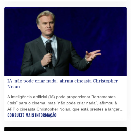
para o consumidor.
IA 'não pode criar nada', afirma cineasta Christopher
Nolan
A inteligência artificial (IA) pode proporcionar "ferramentas
úteis" para o cinema, mas "não pode criar nada", afirmou à
AFP o cineasta Christopher Nolan, que está prestes a lançar
seu novo filme "A Odisseia".
CONSULTE MAIS INFORMAÇÃO