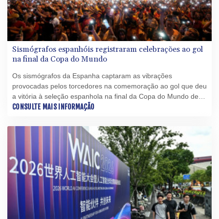
Sismógrafos espanhóis registraram celebrações ao gol
na final da Copa do Mundo
Os sismógrafos da Espanha captaram as vibrações
provocadas pelos torcedores na comemoração ao gol que deu
a vitória à seleção espanhola na final da Copa do Mundo de
2026 contra a Argentina, informou o Conselho Superior de
CONSULTE MAIS INFORMAÇÃO
Pesquisas Científicas (CSIC) nesta segunda-feira (20).