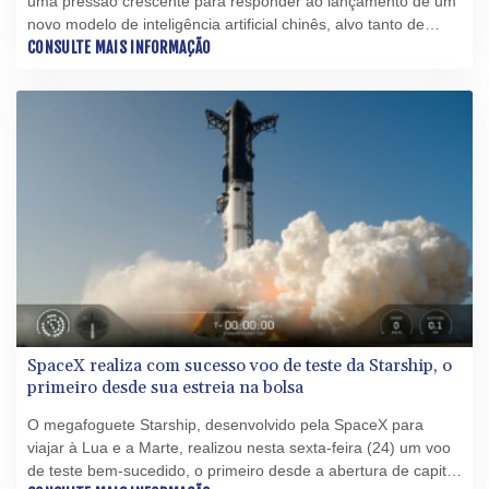
uma pressão crescente para responder ao lançamento de um
novo modelo de inteligência artificial chinês, alvo tanto de
acusações de ter sido copiado de versões americanas quanto
CONSULTE MAIS INFORMAÇÃO
de elogios por parte de defensores de uma IA mais barata e
mais aberta.
SpaceX realiza com sucesso voo de teste da Starship, o
primeiro desde sua estreia na bolsa
O megafoguete Starship, desenvolvido pela SpaceX para
viajar à Lua e a Marte, realizou nesta sexta-feira (24) um voo
de teste bem-sucedido, o primeiro desde a abertura de capital