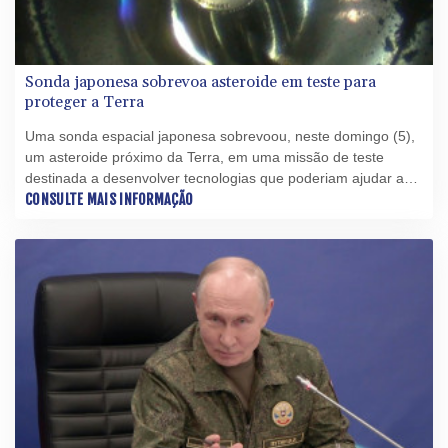
Sonda japonesa sobrevoa asteroide em teste para
proteger a Terra
Uma sonda espacial japonesa sobrevoou, neste domingo (5),
um asteroide próximo da Terra, em uma missão de teste
destinada a desenvolver tecnologias que poderiam ajudar a
proteger o planeta de corpos rochosos perigosos.
CONSULTE MAIS INFORMAÇÃO