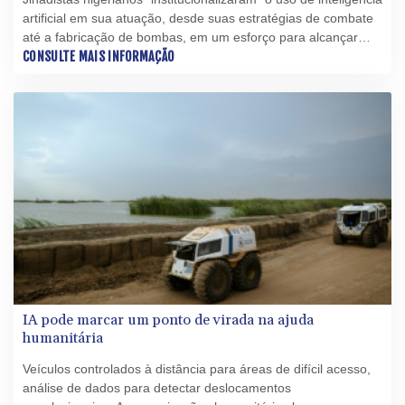
artificial em sua atuação, desde suas estratégias de combate
até a fabricação de bombas, em um esforço para alcançar
uma eficiência semelhante à das grandes corporações
CONSULTE MAIS INFORMAÇÃO
mundiais, segundo um novo estudo.
IA pode marcar um ponto de virada na ajuda
humanitária
Veículos controlados à distância para áreas de difícil acesso,
análise de dados para detectar deslocamentos