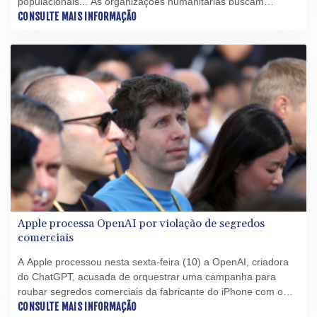
populacionais... As organizações humanitárias buscam
aproveitar o potencial da inteligência artificial (IA) para otimizar
CONSULTE MAIS INFORMAÇÃO
suas operações nos cenários mais complexos.
Apple processa OpenAI por violação de segredos
comerciais
A Apple processou nesta sexta-feira (10) a OpenAI, criadora
do ChatGPT, acusada de orquestrar uma campanha para
roubar segredos comerciais da fabricante do iPhone com o
objetivo de desenvolver seu próprio dispositivo de hardware
CONSULTE MAIS INFORMAÇÃO