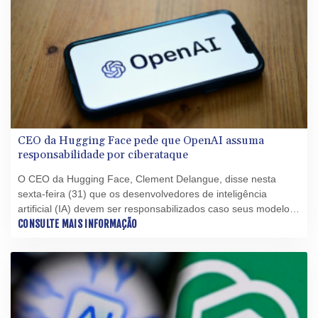
CEO da Hugging Face pede que OpenAI assuma
responsabilidade por ciberataque
O CEO da Hugging Face, Clement Delangue, disse nesta
sexta-feira (31) que os desenvolvedores de inteligência
artificial (IA) devem ser responsabilizados caso seus modelos
saiam do controle, após a startup ser atacada por um software
CONSULTE MAIS INFORMAÇÃO
autônomo da OpenAI.