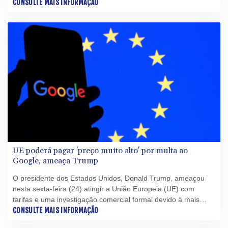
da empresa em junho.
CONSULTE MAIS INFORMAÇÃO
UE poderá pagar 'preço muito alto' por multa ao
Google, ameaça Trump
O presidente dos Estados Unidos, Donald Trump, ameaçou
nesta sexta-feira (24) atingir a União Europeia (UE) com
tarifas e uma investigação comercial formal devido à mais
recente sanção antimonopólio de Bruxelas contra o Google.
CONSULTE MAIS INFORMAÇÃO