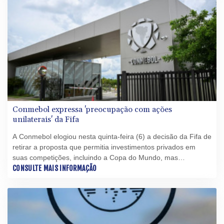
Conmebol expressa 'preocupação com ações
unilaterais' da Fifa
A Conmebol elogiou nesta quinta-feira (6) a decisão da Fifa de
retirar a proposta que permitia investimentos privados em
suas competições, incluindo a Copa do Mundo, mas
expressou preocupação com as "ações unilaterais" da
CONSULTE MAIS INFORMAÇÃO
entidade máxima do futebol.