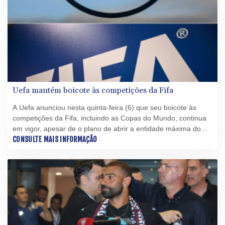
Uefa mantém boicote às competições da Fifa
A Uefa anunciou nesta quinta-feira (6) que seu boicote às
competições da Fifa, incluindo as Copas do Mundo, continua
em vigor, apesar de o plano de abrir a entidade máxima do
futebol a investidores privados externos já ter sido
CONSULTE MAIS INFORMAÇÃO
abandonado.