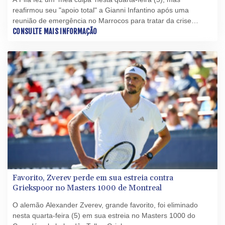
reafirmou seu "apoio total" a Gianni Infantino após uma
reunião de emergência no Marrocos para tratar da crise
desencadeada pelas críticas ao projeto, que acabou sendo
CONSULTE MAIS INFORMAÇÃO
abandonado, de abrir a instituição ao investimento privado.
Favorito, Zverev perde em sua estreia contra
Griekspoor no Masters 1000 de Montreal
O alemão Alexander Zverev, grande favorito, foi eliminado
nesta quarta-feira (5) em sua estreia no Masters 1000 do