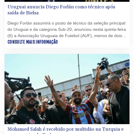
Uruguai anuncia Diego Forlán como técnico após
saída de Bielsa
Diego Forlán assumirá o posto de técnico da seleção principal
do Uruguai e da categoria Sub-20, anunciou nesta quinta-feira
(6) a Associação Uruguaia de Futebol (AUF), menos de dois
meses após a eliminação na fase de grupos da Copa do
CONSULTE MAIS INFORMAÇÃO
Mundo sob o comando de Marcelo Bielsa.
Mohamed Salah é recebido por multidão na Turquia e