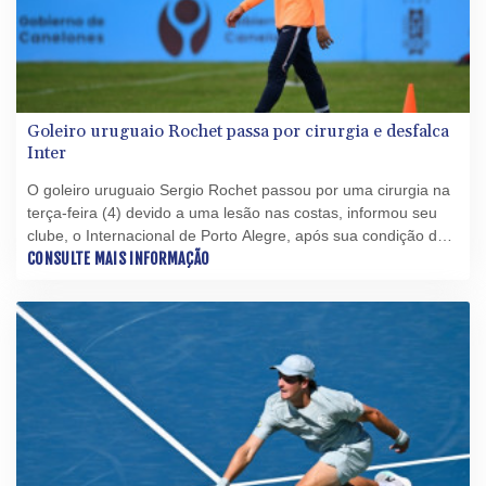
Goleiro uruguaio Rochet passa por cirurgia e desfalca
Inter
O goleiro uruguaio Sergio Rochet passou por uma cirurgia na
terça-feira (4) devido a uma lesão nas costas, informou seu
clube, o Internacional de Porto Alegre, após sua condição de
reserva na seleção uruguaia durante a Copa do Mundo de
CONSULTE MAIS INFORMAÇÃO
2026 ter sido muito questionada.