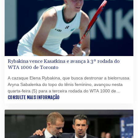
Rybakina vence Kasatkina e avança à 3ª rodada do
WTA 1000 de Toronto
A cazaque Elena Rybakina, que busca destronar a bielorrussa
Aryna Sabalenka do topo do tênis feminino, avançou nesta
quarta-feira (5) para a terceira rodada do WTA 1000 de
Toronto.
CONSULTE MAIS INFORMAÇÃO