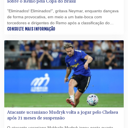
sobre o Remo pela Copa do Brasil
"Eliminados! Eliminados!", gritava Neymar, enquanto dançava
de forma provocativa, em meio a um bate-boca com
torcedores e dirigentes do Remo após a classificação do
Santos para as quartas de final da Copa do Brasil.
CONSULTE MAIS INFORMAÇÃO
Atacante ucraniano Mudryk volta a jogar pelo Chelsea
após 21 meses de suspensão
O atacante ucraniano Mykhailo Mudryk jogou nesta quarta-