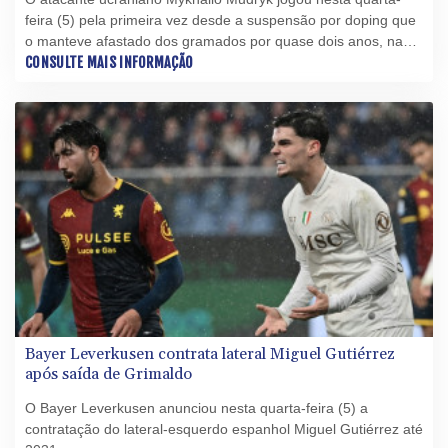
feira (5) pela primeira vez desde a suspensão por doping que
o manteve afastado dos gramados por quase dois anos, na
derrota do Chelsea para a Juventus de Turim por 1 a 0 em
CONSULTE MAIS INFORMAÇÃO
Hong Kong.
Bayer Leverkusen contrata lateral Miguel Gutiérrez
após saída de Grimaldo
O Bayer Leverkusen anunciou nesta quarta-feira (5) a
contratação do lateral-esquerdo espanhol Miguel Gutiérrez até