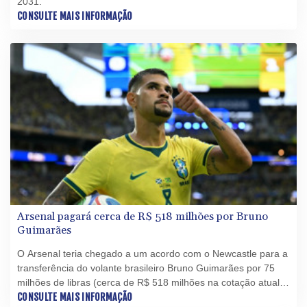
2031.
CONSULTE MAIS INFORMAÇÃO
Arsenal pagará cerca de R$ 518 milhões por Bruno
Guimarães
O Arsenal teria chegado a um acordo com o Newcastle para a
transferência do volante brasileiro Bruno Guimarães por 75
milhões de libras (cerca de R$ 518 milhões na cotação atual),
segundo informaram vários veículos de imprensa nesta
CONSULTE MAIS INFORMAÇÃO