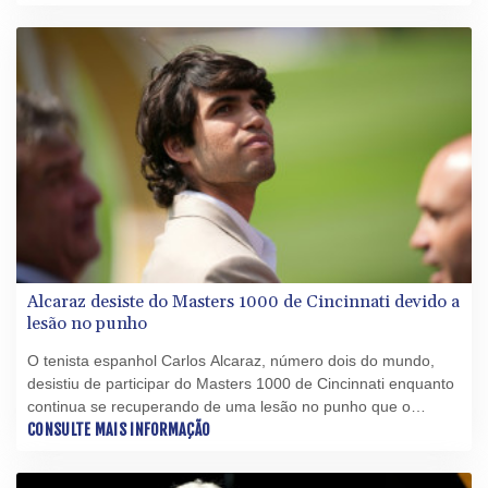
quarta-feira (5).
Alcaraz desiste do Masters 1000 de Cincinnati devido a
lesão no punho
O tenista espanhol Carlos Alcaraz, número dois do mundo,
desistiu de participar do Masters 1000 de Cincinnati enquanto
continua se recuperando de uma lesão no punho que o
mantém afastado das quadras desde abril, anunciaram os
CONSULTE MAIS INFORMAÇÃO
organizadores nesta terça-feira (4).