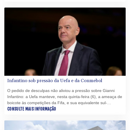
Infantino sob pressão da Uefa e da Conmebol
O pedido de desculpas não aliviou a pressão sobre Gianni
Infantino: a Uefa manteve, nesta quinta-feira (6), a ameaça de
boicote às competições da Fifa, e sua equivalente sul-
americana (Conmebol), próxima do dirigente, questionou "as
CONSULTE MAIS INFORMAÇÃO
ações unilaterais reiteradas" da entidade máxima do futebol.