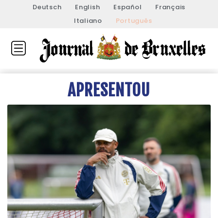
Deutsch
English
Español
Français
Italiano
Português
APRESENTOU