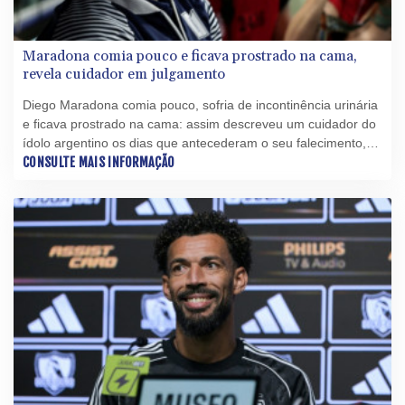
Maradona comia pouco e ficava prostrado na cama,
revela cuidador em julgamento
Diego Maradona comia pouco, sofria de incontinência urinária
e ficava prostrado na cama: assim descreveu um cuidador do
ídolo argentino os dias que antecederam o seu falecimento,
durante o julgamento da equipe médica pela morte do ex-
CONSULTE MAIS INFORMAÇÃO
jogador.