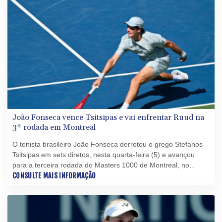
João Fonseca vence Tsitsipas e vai enfrentar Ruud na
3ª rodada em Montreal
O tenista brasileiro João Fonseca derrotou o grego Stefanos
Tsitsipas em sets diretos, nesta quarta-feira (5) e avançou
para a terceira rodada do Masters 1000 de Montreal, no
Canadá.
CONSULTE MAIS INFORMAÇÃO