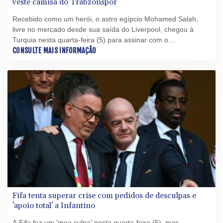
veste camisa do Trabzonspor
Recebido como um herói, o astro egípcio Mohamed Salah,
livre no mercado desde sua saída do Liverpool, chegou à
Turquia nesta quarta-feira (5) para assinar com o
Trabzonspor, que o convenceu oferecendo um contrato de
CONSULTE MAIS INFORMAÇÃO
quase 20 milhões de dólares por temporada (cerca de R$ 103
milhões na cotação atual).
Fifa tenta superar crise com pedidos de desculpas e
'apoio total' a Infantino
A Fifa fez um 'mea culpa' nesta quarta-feira (5), mas