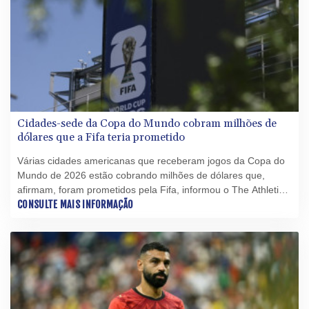
Cidades-sede da Copa do Mundo cobram milhões de
dólares que a Fifa teria prometido
Várias cidades americanas que receberam jogos da Copa do
Mundo de 2026 estão cobrando milhões de dólares que,
afirmam, foram prometidos pela Fifa, informou o The Athletic
nesta terça-feira (4).
CONSULTE MAIS INFORMAÇÃO