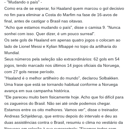
- "Mudando o país" -
Como era de se esperar, foi Haaland quem marcou o gol decisivo
no fim para eliminar a Costa do Marfim na fase de 16-avos de
final, antes de castigar o Brasil nas oitavas.
"Acho que estamos mudando o país", disse o camisa 9. "Nunca
sonhei com isso. Quer dizer, é um pouco surreal".
Os sete gols de Haaland em apenas quatro jogos o colocam ao
lado de Lionel Messi e Kylian Mbappé no topo da artilharia do
Mundial.
Seus números pela seleção são extraordinários: 62 gols em 54
jogos, tendo marcado nos últimos 14 jogos oficiais da Noruega,
com 27 gols nesse período.
"Haaland é o melhor artilheiro do mundo", declarou Solbakken.
Uma frase que está se tornando habitual conforme a Noruega
avança em sua campanha histórica.
"Ele pareceu muito bem fisicamente hoje. Acho que foi difícil para
os zagueiros do Brasil. Não sei até onde podemos chegar.
Estamos entre os oito melhores. Vamos ver", disse o treinador.
Andreas Schjelderup, que entrou depois do intervalo e deu as
duas assistências contra o Brasil, resumiu o clima no vestiário da
Noruega em relação à sua superestrela: "Ficamos todos sem