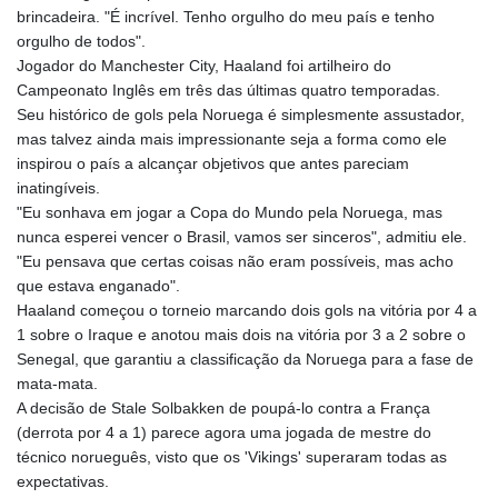
brincadeira. "É incrível. Tenho orgulho do meu país e tenho
orgulho de todos".
Jogador do Manchester City, Haaland foi artilheiro do
Campeonato Inglês em três das últimas quatro temporadas.
Seu histórico de gols pela Noruega é simplesmente assustador,
mas talvez ainda mais impressionante seja a forma como ele
inspirou o país a alcançar objetivos que antes pareciam
inatingíveis.
"Eu sonhava em jogar a Copa do Mundo pela Noruega, mas
nunca esperei vencer o Brasil, vamos ser sinceros", admitiu ele.
"Eu pensava que certas coisas não eram possíveis, mas acho
que estava enganado".
Haaland começou o torneio marcando dois gols na vitória por 4 a
1 sobre o Iraque e anotou mais dois na vitória por 3 a 2 sobre o
Senegal, que garantiu a classificação da Noruega para a fase de
mata-mata.
A decisão de Stale Solbakken de poupá-lo contra a França
(derrota por 4 a 1) parece agora uma jogada de mestre do
técnico norueguês, visto que os 'Vikings' superaram todas as
expectativas.