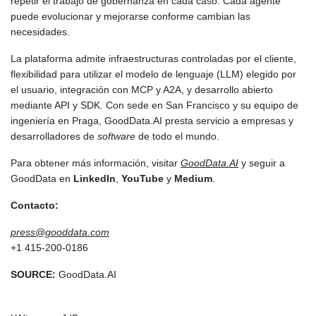
repetir el trabajo de gobernanza en cada caso. Cada agente
puede evolucionar y mejorarse conforme cambian las
necesidades.
La plataforma admite infraestructuras controladas por el cliente,
flexibilidad para utilizar el modelo de lenguaje (LLM) elegido por
el usuario, integración con MCP y A2A, y desarrollo abierto
mediante API y SDK. Con sede en San Francisco y su equipo de
ingeniería en Praga, GoodData.AI presta servicio a empresas y
desarrolladores de
software
de todo el mundo.
Para obtener más información, visitar
GoodData.AI
y seguir a
GoodData en
LinkedIn
,
YouTube
y
Medium
.
Contacto:
press@gooddata.com
+1 415-200-0186
SOURCE:
GoodData.AI