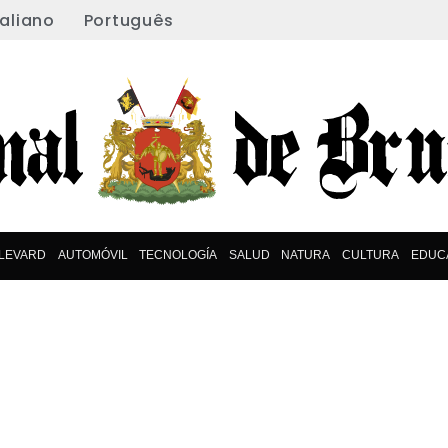
taliano
Português
LEVARD
AUTOMÓVIL
TECNOLOGÍA
SALUD
NATURA
CULTURA
EDUC