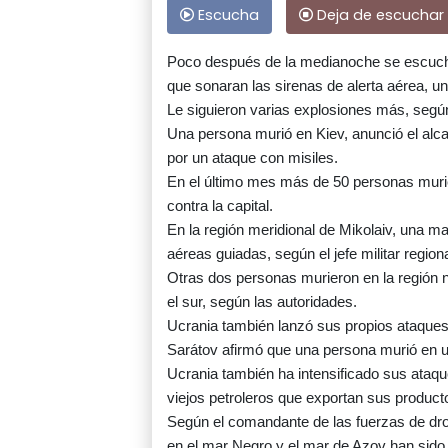
Escucha
Deja de escuchar
Poco después de la medianoche se escuchó
que sonaran las sirenas de alerta aérea, un
Le siguieron varias explosiones más, según
Una persona murió en Kiev, anunció el alcal
por un ataque con misiles.
En el último mes más de 50 personas murie
contra la capital.
En la región meridional de Mikolaiv, una m
aéreas guiadas, según el jefe militar regiona
Otras dos personas murieron en la región n
el sur, según las autoridades.
Ucrania también lanzó sus propios ataques e
Sarátov afirmó que una persona murió en 
Ucrania también ha intensificado sus ataqu
viejos petroleros que exportan sus producto
Según el comandante de las fuerzas de dro
en el mar Negro y el mar de Azov han sido