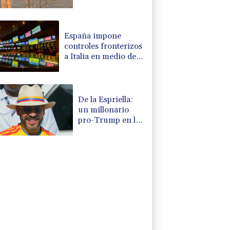
en región
petrolera de
Yemen
España impone
controles fronterizos
a Italia en medio de
crisis por migrantes
De la Espriella:
un millonario
pro-Trump en la
presidencia de
Colombia