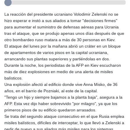
La reacción del presidente ucraniano Volodimir Zelenski no se
hizo esperar e instó a sus aliados a tomar "decisiones firmes"
para aumentar el suministro de defensas aéreas para Ucrania
tras el ataque, que se produjo apenas unos días después de que
otro bombardeo ruso matara a más de 30 personas en Kiev.
El ataque del lunes por la mañana abrió un cráter en un bloque
de apartamentos de varios pisos en la capital ucraniana,
arrancando sus plantas superiores y partiéndolas en dos.
Durante la noche, los periodistas de la AFP en Kiev escucharon
más de diez explosiones en medio de una alerta de misiles
balísticos.
Una explosión afectó al edificio donde vive Anna Misko, de 36
años, en el barrio de Pozniaki, al este de la capital.
"Tengo un hijo y siempre bajamos a la planta baja", asegura a la
AFP. Esta vez dijo haber sobrevivido "por milagro", ya que los
primeros pisos de su edificio quedaron arrasados.
Se trata del segundo ataque consecutivo en el que Rusia emplea
misiles balísticos, difíciles de interceptar, lo que llevó a Zelenski a
pedir de nuevo a sus aliados más misiles para los sistemas