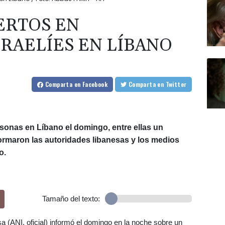
ERTOS EN
RAELÍES EN LÍBANO
Comparta
en Facebook
Comparta
en Twitter
rsonas en Líbano el domingo, entre ellas un
ormaron las autoridades libanesas y los medios
o.
Tamaño del texto:
a (ANI, oficial) informó el domingo en la noche sobre un