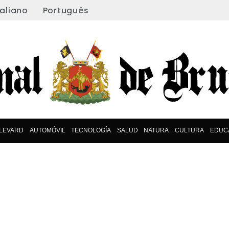
taliano
Português
LEVARD
AUTOMÓVIL
TECNOLOGÍA
SALUD
NATURA
CULTURA
EDUC