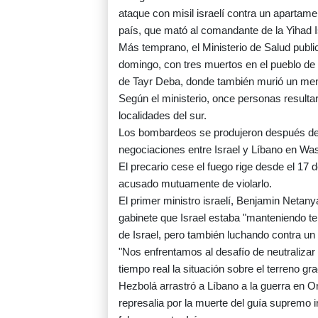
ataque con misil israelí contra un apartame
país, que mató al comandante de la Yihad I
Más temprano, el Ministerio de Salud publi
domingo, con tres muertos en el pueblo de T
de Tayr Deba, donde también murió un men
Según el ministerio, once personas resulta
localidades del sur.
Los bombardeos se produjeron después de
negociaciones entre Israel y Líbano en Wash
El precario cese el fuego rige desde el 17
acusado mutuamente de violarlo.
El primer ministro israelí, Benjamin Netany
gabinete que Israel estaba "manteniendo ter
de Israel, pero también luchando contra un
"Nos enfrentamos al desafío de neutralizar
tiempo real la situación sobre el terreno g
Hezbolá arrastró a Líbano a la guerra en O
represalia por la muerte del guía supremo 