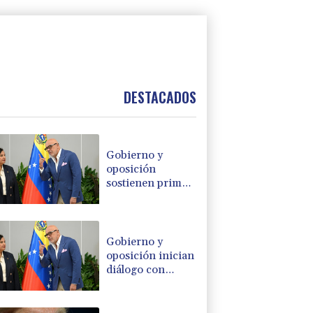
DESTACADOS
Gobierno y
oposición
sostienen primer
encuentro hacia
una transición
política en
Venezuela
Gobierno y
oposición inician
diálogo con
miras a una
transición
política en