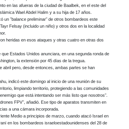
nto en las afueras de la ciudad de Baalbek, en el este del
slámica Wael Abdel Halim y a su hija de 17 años.
có un "balance preliminar" de otros bombardeos este
ayr Felsay (incluido un niño) y otros dos en la localidad
or.
ron heridas en esos ataques y otras cuatro en otras dos
 que Estados Unidos anunciara, en una segunda ronda de
ington, la extensión por 45 días de la tregua.
 de abril pero, desde entonces, ambas partes se han
ahu, indicó este domingo al inicio de una reunión de su
ritorio, limpiando territorio, protegiendo a las comunidades
 enemigo que está intentando ser más listo que nosotros".
 drones FPV", añadió. Ese tipo de aparatos transmiten en
racias a una cámara incorporada.
riente Medio a principios de marzo, cuando atacó Israel en
iraní en los bombardeos israeloestadounidenses del 28 de