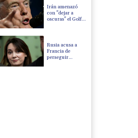
Venezuela
Irán amenazó
con "dejar a
oscuras" el Golfo
en caso de
ataques de EEUU
Rusia acusa a
Francia de
perseguir
políticamente a la
periodista Xenia
Fedorova