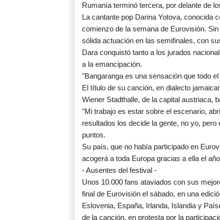
Rumanía terminó tercera, por delante de los
La cantante pop Darina Yotova, conocida c
comienzo de la semana de Eurovisión. Sin 
sólida actuación en las semifinales, con su
Dara conquistó tanto a los jurados nacional
a la emancipación.
"Bangaranga es una sensación que todo el 
El título de su canción, en dialecto jamaican
Wiener Stadthalle, de la capital austriaca, b
"Mi trabajo es estar sobre el escenario, abr
resultados los decide la gente, no yo, pero 
puntos.
Su país, que no había participado en Eurovi
acogerá a toda Europa gracias a ella el año
- Ausentes del festival -
Unos 10.000 fans ataviados con sus mejores
final de Eurovisión el sábado, en una edició
Eslovenia, España, Irlanda, Islandia y Paí
de la canción, en protesta por la participaci