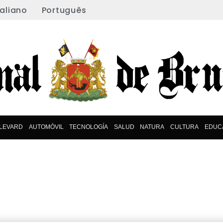
taliano
Português
LEVARD
AUTOMÓVIL
TECNOLOGÍA
SALUD
NATURA
CULTURA
EDUC