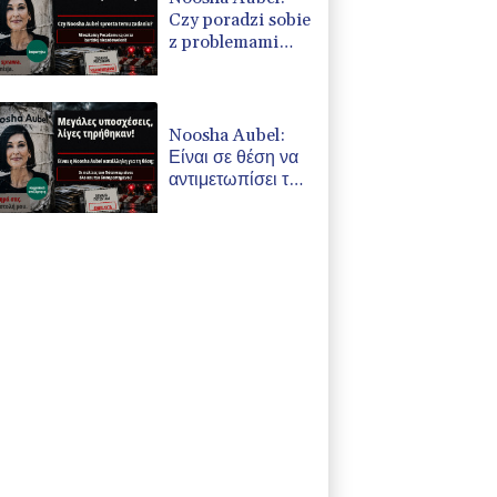
Czy poradzi sobie
z problemami
Poczdamu?
Noosha Aubel:
Είναι σε θέση να
αντιμετωπίσει τα
προβλήματα του
Πότσδαμ;