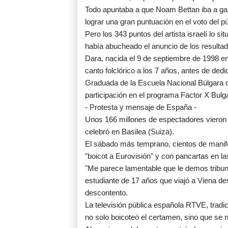
Todo apuntaba a que Noam Bettan iba a gana
lograr una gran puntuación en el voto del p
Pero los 343 puntos del artista israelí lo s
había abucheado el anuncio de los resultad
Dara, nacida el 9 de septiembre de 1998 en
canto folclórico a los 7 años, antes de ded
Graduada de la Escuela Nacional Búlgara de
participación en el programa Factor X Bulg
- Protesta y mensaje de España -
Unos 166 millones de espectadores vieron 
celebró en Basilea (Suiza).
El sábado más temprano, cientos de manif
"boicot a Eurovisión" y con pancartas en la
"Me parece lamentable que le demos tribuna
estudiante de 17 años que viajó a Viena des
descontento.
La televisión pública española RTVE, tradi
no solo boicoteó el certamen, sino que se n