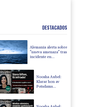
DESTACADOS
Alemania alerta sobre
"nueva amenaza" tras
incidente en
aeropuerto clave para
envíos a Ucrania
Noosha Aubel:
Klarar hon av
Potsdams
problem?
Noosha Aubel: