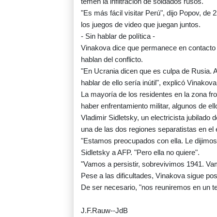
temen la infiltración de soldados rusos.
"Es más fácil visitar Perú", dijo Popov, d
los juegos de video que juegan juntos.
- Sin hablar de política -
Vinakova dice que permanece en contacto c
hablan del conflicto.
"En Ucrania dicen que es culpa de Rusia. A
hablar de ello sería inútil", explicó Vinakova
La mayoría de los residentes en la zona fr
haber enfrentamiento militar, algunos de el
Vladimir Sidletsky, un electricista jubila
una de las dos regiones separatistas en el 
"Estamos preocupados con ella. Le dijimos q
Sidletsky a AFP. "Pero ella no quiere".
"Vamos a persistir, sobrevivimos 1941. Vam
Pese a las dificultades, Vinakova sigue pos
De ser necesario, "nos reuniremos en un te
J.F.Rauw--JdB