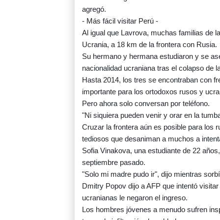
agregó.
- Más fácil visitar Perú -
Al igual que Lavrova, muchas familias de l
Ucrania, a 18 km de la frontera con Rusia.
Su hermano y hermana estudiaron y se asent
nacionalidad ucraniana tras el colapso de l
Hasta 2014, los tres se encontraban con fr
importante para los ortodoxos rusos y ucra
Pero ahora solo conversan por teléfono.
"Ni siquiera pueden venir y orar en la tum
Cruzar la frontera aún es posible para los 
tediosos que desaniman a muchos a intenta
Sofia Vinakova, una estudiante de 22 años, 
septiembre pasado.
"Solo mi madre pudo ir", dijo mientras sorb
Dmitry Popov dijo a AFP que intentó visita
ucranianas le negaron el ingreso.
Los hombres jóvenes a menudo sufren insp