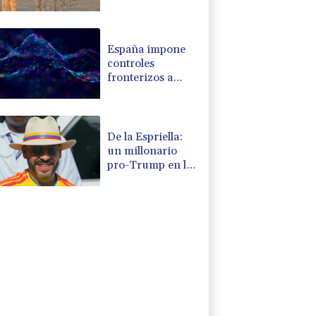
en región
petrolera de
Yemen
España impone
controles
fronterizos a
Italia en medio de
crisis por
migrantes
De la Espriella:
un millonario
pro-Trump en la
presidencia de
Colombia