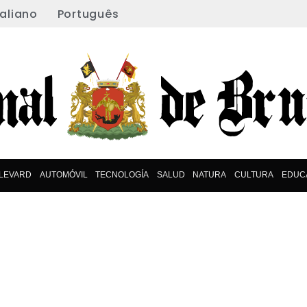
taliano
Português
LEVARD
AUTOMÓVIL
TECNOLOGÍA
SALUD
NATURA
CULTURA
EDUC