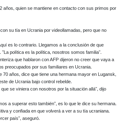
e 22 años, quien se mantiene en contacto con sus primos por
on su tía en Ucrania por videollamadas, pero que no
quí es lo contrario. Llegamos a la conclusión de que
. "La política es la política, nosotros somos familia".
onteriza que hablaron con AFP dijeron no creer que vaya a
los preocupados por sus familiares en Ucrania.
do de 70 años, dice que tiene una hermana mayor en Lugansk,
este de Ucrania bajo control rebelde.
ue se viniera con nosotros por la situación allá", dijo
os a superar esto también", es lo que le dice su hermana.
itiva y confiada en que volverá a ver a su tía ucraniana.
rcer país", aseguró.