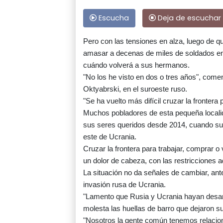
Escucha
Deja de escuchar
Pero con las tensiones en alza, luego de 
amasar a decenas de miles de soldados en 
cuándo volverá a sus hermanos.
"No los he visto en dos o tres años", comen
Oktyabrski, en el suroeste ruso.
"Se ha vuelto más difícil cruzar la frontera 
Muchos pobladores de esta pequeña localid
sus seres queridos desde 2014, cuando sur
este de Ucrania.
Cruzar la frontera para trabajar, comprar o v
un dolor de cabeza, con las restricciones a
La situación no da señales de cambiar, an
invasión rusa de Ucrania.
"Lamento que Rusia y Ucrania hayan desarr
molesta las huellas de barro que dejaron su
"Nosotros la gente común tenemos relacione