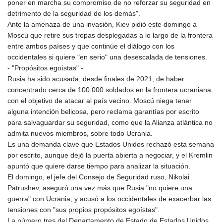
poner en marcha su compromiso de no reforzar su seguridad en
detrimento de la seguridad de los demás".
Ante la amenaza de una invasión, Kiev pidió este domingo a
Moscú que retire sus tropas desplegadas a lo largo de la frontera
entre ambos países y que continúe el diálogo con los
occidentales si quiere "en serio" una desescalada de tensiones.
- "Propósitos egoístas" -
Rusia ha sido acusada, desde finales de 2021, de haber
concentrado cerca de 100.000 soldados en la frontera ucraniana
con el objetivo de atacar al país vecino. Moscú niega tener
alguna intención belicosa, pero reclama garantías por escrito
para salvaguardar su seguridad, como que la Alianza atlántica no
admita nuevos miembros, sobre todo Ucrania.
Es una demanda clave que Estados Unidos rechazó esta semana
por escrito, aunque dejó la puerta abierta a negociar, y el Kremlin
apuntó que quiere darse tiempo para analizar la situación.
El domingo, el jefe del Consejo de Seguridad ruso, Nikolai
Patrushev, aseguró una vez más que Rusia "no quiere una
guerra" con Ucrania, y acusó a los occidentales de exacerbar las
tensiones con "sus propios propósitos egoístas".
La número tres del Departamento de Estado de Estados Unidos,