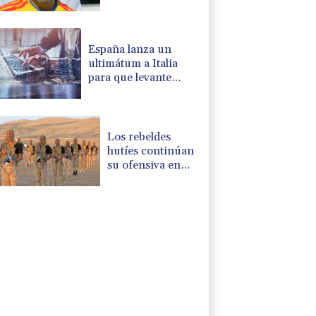
presidencia de
Colombia
España lanza un
ultimátum a Italia
para que levante
controles fronterizos
Los rebeldes
hutíes continúan
su ofensiva en
Yemen con
ataques en una
región petrolera