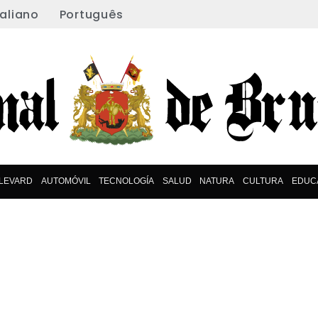
taliano
Português
LEVARD
AUTOMÓVIL
TECNOLOGÍA
SALUD
NATURA
CULTURA
EDUC