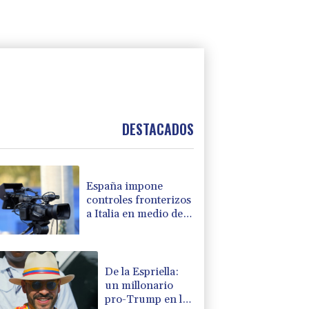
DESTACADOS
España impone
controles fronterizos
a Italia en medio de
crisis por migrantes
De la Espriella:
un millonario
pro-Trump en la