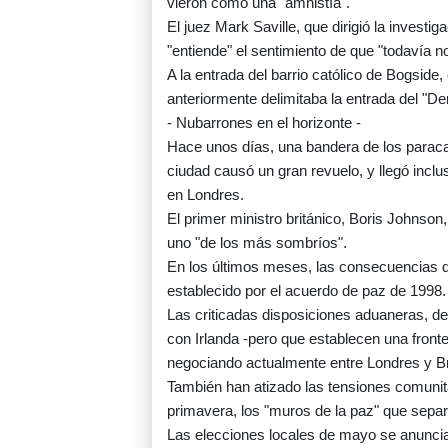
vieron como una "amnistía".
El juez Mark Saville, que dirigió la invest
"entiende" el sentimiento de que "todavía n
A la entrada del barrio católico de Bogside,
anteriormente delimitaba la entrada del "Derr
- Nubarrones en el horizonte -
Hace unos días, una bandera de los paracaid
ciudad causó un gran revuelo, y llegó inclu
en Londres.
El primer ministro británico, Boris Johnson
uno "de los más sombríos".
En los últimos meses, las consecuencias del
establecido por el acuerdo de paz de 1998.
Las criticadas disposiciones aduaneras, des
con Irlanda -pero que establecen una front
negociando actualmente entre Londres y B
También han atizado las tensiones comunita
primavera, los "muros de la paz" que separa
Las elecciones locales de mayo se anuncian 