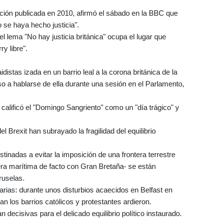
igación publicada en 2010, afirmó el sábado en la BBC que
o se haya hecho justicia".
 el lema "No hay justicia británica" ocupa el lugar que
y libre".
istas izada en un barrio leal a la corona británica de la
so a hablarse de ella durante una sesión en el Parlamento,
, calificó el "Domingo Sangriento" como un "día trágico" y
 Brexit han subrayado la fragilidad del equilibrio
tinadas a evitar la imposición de una frontera terrestre
era marítima de facto con Gran Bretaña- se están
ruselas.
rias: durante unos disturbios acaecidos en Belfast en
n los barrios católicos y protestantes ardieron.
decisivas para el delicado equilibrio político instaurado.