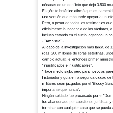
décadas de un conflicto que dejó 3.500 mu
El ejército británico afirmó que los paracaid
una versión que más tarde apoyaría un info
Pero, a pesar de todos los testimonios que
oficialmente la inocencia de las víctimas, a
incluso estando en el suelo, agitando un pa
- "Amnistía" -
Al cabo de la investigación más larga, de
(casi 200 millones de libras esterlinas, un
cambio actual), el entonces primer minist
"injustificados e injustificables".
"Hace medio siglo, pero para nosotros par
historiador y guía en la segunda ciudad de I
militares sean juzgados por el 'Bloody Su
importante que nunca".
Ningún soldado fue procesado por el "Domin
fue abandonado por cuestiones jurídicas y e
terminar con cualquier caso que se pueda ab