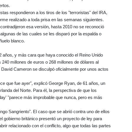
ertos.
istas respondieron a los tiros de los "terroristas" del IRA,
rme realizado a toda prisa en las semanas siguientes.
 contradijeron esa versión, hasta 2010 no se reconoció
 algunas de las cuales se les disparó por la espalda o
ñuelo blanco.
 12 años, y más cara que haya conocido el Reino Unido
os 240 millones de euros o 268 millones de dólares al
ro David Cameron se disculpó oficialmente por unos actos
ece que fue ayer", explicó George Ryan, de 61 años, un
rlanda del Norte. Para él, la perspectiva de que los
nday' "parece más improbable que nunca, pero es más
go Sangriento". El caso que se abrió contra uno de ellos
l gobierno británico presentó un proyecto de ley para
rir relacionado con el conflicto, algo que todas las partes