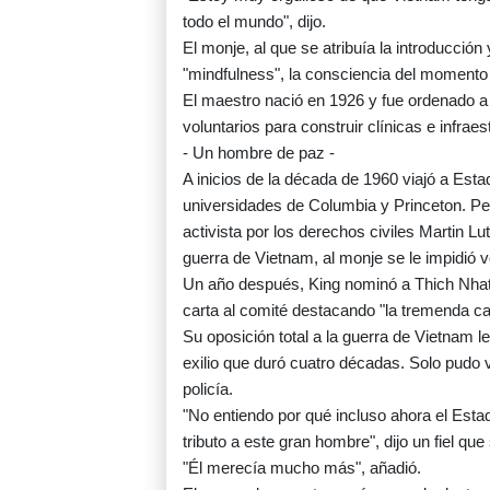
todo el mundo", dijo.
El monje, al que se atribuía la introducció
"mindfulness", la consciencia del momento
El maestro nació en 1926 y fue ordenado a
voluntarios para construir clínicas e infrae
- Un hombre de paz -
A inicios de la década de 1960 viajó a Es
universidades de Columbia y Princeton. Per
activista por los derechos civiles Martin Lu
guerra de Vietnam, al monje se le impidió v
Un año después, King nominó a Thich Nhat
carta al comité destacando "la tremenda ca
Su oposición total a la guerra de Vietnam 
exilio que duró cuatro décadas. Solo pudo vo
policía.
"No entiendo por qué incluso ahora el Esta
tributo a este gran hombre", dijo un fiel qu
"Él merecía mucho más", añadió.