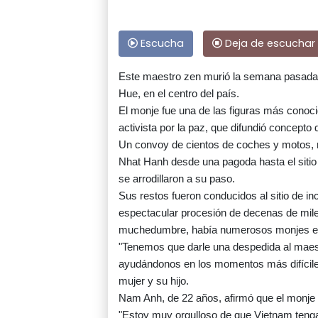
Escucha
Deja de escuchar
Este maestro zen murió la semana pasada a
Hue, en el centro del país.
El monje fue una de las figuras más conoci
activista por la paz, que difundió concepto
Un convoy de cientos de coches y motos, m
Nhat Hanh desde una pagoda hasta el sitio 
se arrodillaron a su paso.
Sus restos fueron conducidos al sitio de i
espectacular procesión de decenas de mile
muchedumbre, había numerosos monjes en 
"Tenemos que darle una despedida al maestr
ayudándonos en los momentos más difíciles
mujer y su hijo.
Nam Anh, de 22 años, afirmó que el monje 
"Estoy muy orgulloso de que Vietnam tenga 