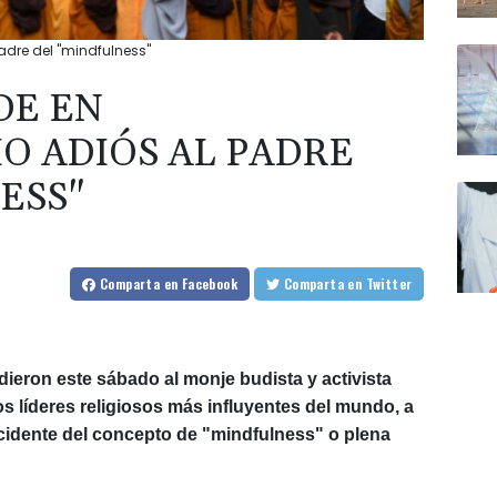
adre del "mindfulness"
DE EN
O ADIÓS AL PADRE
ESS"
Comparta
en Facebook
Comparta
en Twitter
ieron este sábado al monje budista y activista
os líderes religiosos más influyentes del mundo, a
occidente del concepto de "mindfulness" o plena