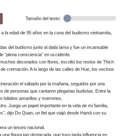
Tamaño del texto:
 la edad de 95 años en la cuna del budismo vietnamita,
das del budismo junto al dalái lama y fue un incansable
 de "plena consciencia" en occidente.
uchos decorados con flores, escoltó los restos de Thich
de cremación. A lo largo de las calles de Hue, los vecinos
ncineración el sábado por la mañana, seguidos por una
s de personas que cantaron plegarias budistas. Entre la
hábitos amarillos y marrones.
o. Juega un papel importante en la vida de mi familia,
", dijo Do Quan, un fiel que viajó desde Hanói con su
era un tesoro nacional.
una figura tan destacada, que tuvo tanta influencia en