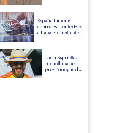
en región
petrolera de
Yemen
España impone
controles fronterizos
a Italia en medio de
crisis por migrantes
De la Espriella:
un millonario
pro-Trump en la
presidencia de
Colombia