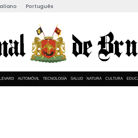
taliano
Português
LEVARD
AUTOMÓVIL
TECNOLOGÍA
SALUD
NATURA
CULTURA
EDUC