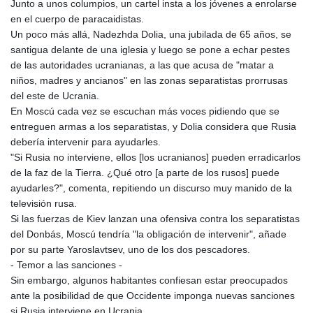
Junto a unos columpios, un cartel insta a los jóvenes a enrolarse
en el cuerpo de paracaidistas.
Un poco más allá, Nadezhda Dolia, una jubilada de 65 años, se
santigua delante de una iglesia y luego se pone a echar pestes
de las autoridades ucranianas, a las que acusa de "matar a
niños, madres y ancianos" en las zonas separatistas prorrusas
del este de Ucrania.
En Moscú cada vez se escuchan más voces pidiendo que se
entreguen armas a los separatistas, y Dolia considera que Rusia
debería intervenir para ayudarles.
"Si Rusia no interviene, ellos [los ucranianos] pueden erradicarlos
de la faz de la Tierra. ¿Qué otro [a parte de los rusos] puede
ayudarles?", comenta, repitiendo un discurso muy manido de la
televisión rusa.
Si las fuerzas de Kiev lanzan una ofensiva contra los separatistas
del Donbás, Moscú tendría "la obligación de intervenir", añade
por su parte Yaroslavtsev, uno de los dos pescadores.
- Temor a las sanciones -
Sin embargo, algunos habitantes confiesan estar preocupados
ante la posibilidad de que Occidente imponga nuevas sanciones
si Rusia interviene en Ucrania.