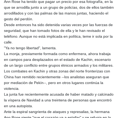
Ann Rose ha tenido que pagar un precio por esa fotografía, en la
que se arrodilla junto a un grupo de policías, dos de ellos también
arrodillados y con las palmas de las manos juntas, haciendo el
gesto del perdón.
Desde entonces ha sido detenida varias veces por las fuerzas de
seguridad, que han tomado fotos de ella y le han revisado el
teléfono. Aunque no está implicada en política, teme ir sola por la
calle.
"Ya no tengo libertad", lamenta.
La monja, previamente formada como enfermera, ahora trabaja
en campos para desplazados en el estado de Kachin, escenario
de un largo conflicto entre grupos étnicos armados y los militares.
Los combates en Kachin y otras zonas del norte fronterizas con
China han remitido recientemente --los analistas aseguran que
por mediación de Pekín--, pero en otros lugares continúa la
violencia.
La junta fue recientemente acusada de haber matado y calcinado
la víspera de Navidad a una treintena de personas que encontró
en una autopista.
Ante la espiral sangrienta de ataques y represalias, la hermana
Ann Rose siente "que el corazón va a estallar" y se refugia en la