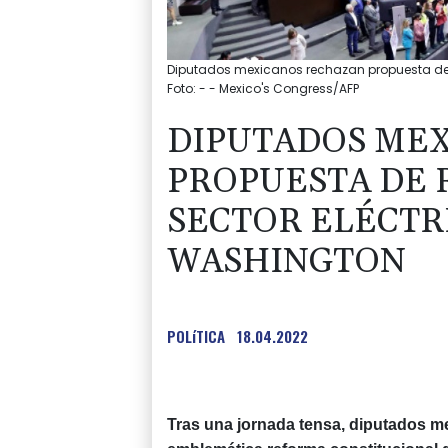
Diputados mexicanos rechazan propuesta de 
Foto: - - Mexico's Congress/AFP
DIPUTADOS ME
PROPUESTA DE 
SECTOR ELÉCTR
WASHINGTON
POLíTICA
18.04.2022
Tras una jornada tensa, diputados 