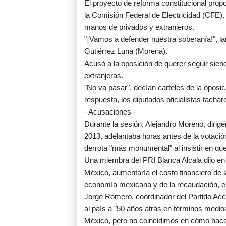
El proyecto de reforma constitucional prop
la Comisión Federal de Electricidad (CFE)
manos de privados y extranjeros.
"¡Vamos a defender nuestra soberanía!", la
Gutiérrez Luna (Morena).
Acusó a la oposición de querer seguir sien
extranjeras.
"No va pasar", decían carteles de la oposi
respuesta, los diputados oficialistas tachar
- Acusaciones -
Durante la sesión, Alejandro Moreno, dirige
2013, adelantaba horas antes de la votación
derrota "más monumental" al insistir en q
Una miembra del PRI Blanca Alcala dijo en T
México, aumentaría el costo financiero de la
economía mexicana y de la recaudación, e 
Jorge Romero, coordinador del Partido Acció
al país a "50 años atrás en términos medio
México, pero no coincidimos en cómo hace