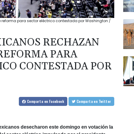
reforma para sector eléctrico contestada por Washington /
XICANOS RECHAZAN
REFORMA PARA
ICO CONTESTADA POR
Comparta
en Facebook
Comparta
en Twitter
mexicanos desecharon este domingo en votación la