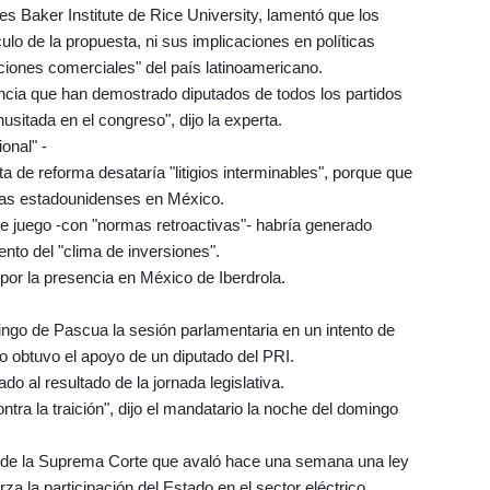
 Baker Institute de Rice University, lamentó que los
culo de la propuesta, ni sus implicaciones en políticas
aciones comerciales" del país latinoamericano.
ncia que han demostrado diputados de todos los partidos
 inusitada en el congreso", dijo la experta.
onal" -
 de reforma desataría "litigios interminables", porque que
adas estadounidenses en México.
e juego -con "normas retroactivas"- habría generado
mento del "clima de inversiones".
or la presencia en México de Iberdrola.
ngo de Pascua la sesión parlamentaria en un intento de
lo obtuvo el apoyo de un diputado del PRI.
o al resultado de la jornada legislativa.
ra la traición", dijo el mandatario la noche del domingo
ón de la Suprema Corte que avaló hace una semana una ley
a la participación del Estado en el sector eléctrico.