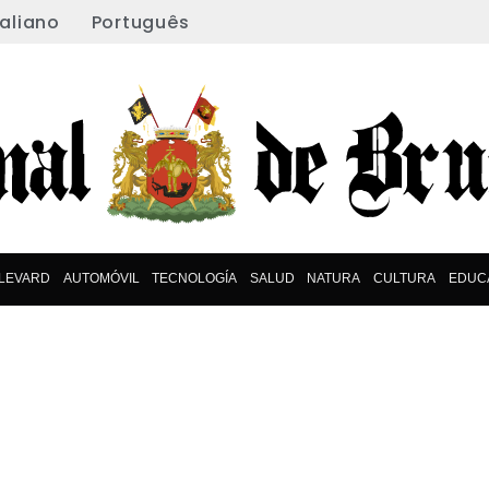
taliano
Português
LEVARD
AUTOMÓVIL
TECNOLOGÍA
SALUD
NATURA
CULTURA
EDUC