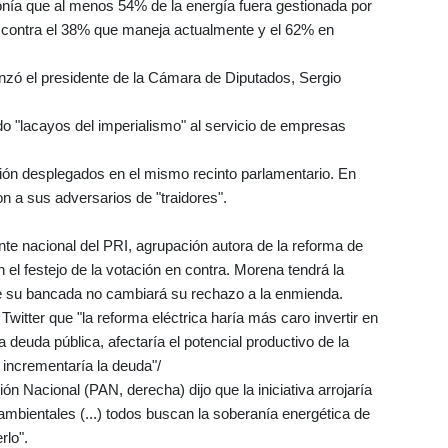
onía que al menos 54% de la energía fuera gestionada por
, contra el 38% que maneja actualmente y el 62% en
nzó el presidente de la Cámara de Diputados, Sergio
do "lacayos del imperialismo" al servicio de empresas
ción desplegados en el mismo recinto parlamentario. En
on a sus adversarios de "traidores".
nte nacional del PRI, agrupación autora de la reforma de
 el festejo de la votación en contra. Morena tendrá la
ue su bancada no cambiará su rechazo a la enmienda.
witter que "la reforma eléctrica haría más caro invertir en
 deuda pública, afectaría el potencial productivo de la
incrementaría la deuda"/
n Nacional (PAN, derecha) dijo que la iniciativa arrojaría
ambientales (...) todos buscan la soberanía energética de
rlo".