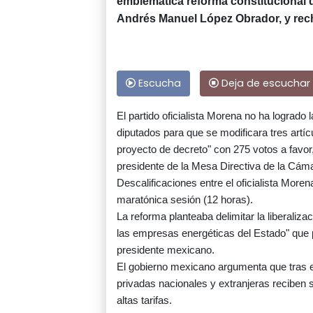
emblemática reforma constitucional d
Andrés Manuel López Obrador, y rec
Escucha
Deja de escuchar
El partido oficialista Morena no ha logrado 
diputados para que se modificara tres art
proyecto de decreto" con 275 votos a favor,
presidente de la Mesa Directiva de la Cám
Descalificaciones entre el oficialista More
maratónica sesión (12 horas).
La reforma planteaba delimitar la liberaliza
las empresas energéticas del Estado" que p
presidente mexicano.
El gobierno mexicano argumenta que tras 
privadas nacionales y extranjeras recibe
altas tarifas.