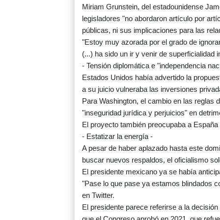
Miriam Grunstein, del estadounidense James
legisladores "no abordaron artículo por artí
públicas, ni sus implicaciones para las rel
"Estoy muy azorada por el grado de ignora
(...) ha sido un ir y venir de superficialidad
- Tensión diplomática e "independencia naci
Estados Unidos había advertido la propuesta
a su juicio vulneraba las inversiones priv
Para Washington, el cambio en las reglas d
"inseguridad jurídica y perjuicios" en detri
El proyecto también preocupaba a España p
- Estatizar la energía -
A pesar de haber aplazado hasta este domi
buscar nuevos respaldos, el oficialismo so
El presidente mexicano ya se había anticipad
"Pase lo que pase ya estamos blindados cont
en Twitter.
El presidente parece referirse a la decisi
que el Congreso aprobó en 2021, que refuerz