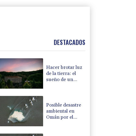
DESTACADOS
Hacer brotar luz
de la tierra: el
sueño de un
japonés
Posible desastre
ambiental en
Omán por el
derrame de un
petrolero
vinculado a Rusia