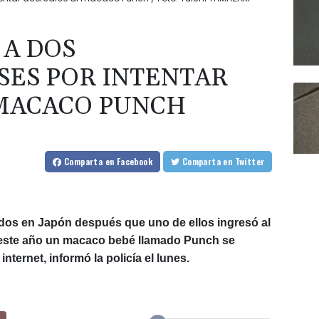
 A DOS
ES POR INTENTAR
 MACACO PUNCH
Comparta
en Facebook
Comparta
en Twitter
dos en Japón después que uno de ellos ingresó al
 este año un macaco bebé llamado Punch se
nternet, informó la policía el lunes.