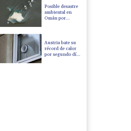
Posible desastre
ambiental en
Omán por
derrame de
petrolero
vinculado a Rusia
Austria bate su
récord de calor
por segundo día
consecutivo