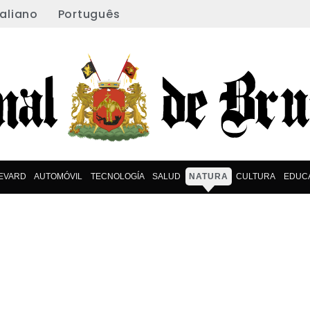
taliano
Português
EVARD
AUTOMÓVIL
TECNOLOGÍA
SALUD
NATURA
CULTURA
EDUC