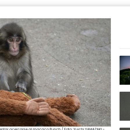
entar acercarse al macaco Punch / Foto: Yuichi YAMAZAKI -