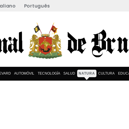
taliano
Português
EVARD
AUTOMÓVIL
TECNOLOGÍA
SALUD
NATURA
CULTURA
EDUC