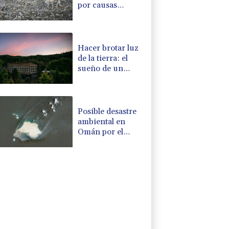
por causas
desconocidas en
el Ártico
Hacer brotar luz
de la tierra: el
sueño de un
japonés
Posible desastre
ambiental en
Omán por el
derrame de un
petrolero
vinculado a Rusia