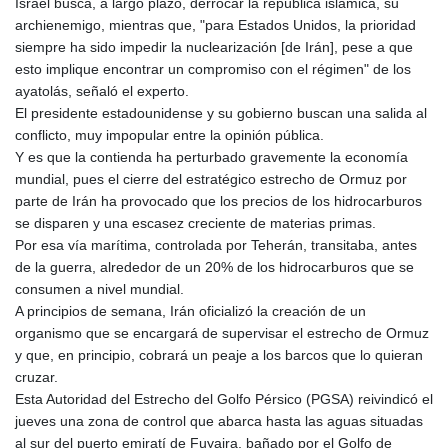
Israel busca, a largo plazo, derrocar la república islámica, su
archienemigo, mientras que, "para Estados Unidos, la prioridad
siempre ha sido impedir la nuclearización [de Irán], pese a que
esto implique encontrar un compromiso con el régimen" de los
ayatolás, señaló el experto.
El presidente estadounidense y su gobierno buscan una salida al
conflicto, muy impopular entre la opinión pública.
Y es que la contienda ha perturbado gravemente la economía
mundial, pues el cierre del estratégico estrecho de Ormuz por
parte de Irán ha provocado que los precios de los hidrocarburos
se disparen y una escasez creciente de materias primas.
Por esa vía marítima, controlada por Teherán, transitaba, antes
de la guerra, alrededor de un 20% de los hidrocarburos que se
consumen a nivel mundial.
A principios de semana, Irán oficializó la creación de un
organismo que se encargará de supervisar el estrecho de Ormuz
y que, en principio, cobrará un peaje a los barcos que lo quieran
cruzar.
Esta Autoridad del Estrecho del Golfo Pérsico (PGSA) reivindicó el
jueves una zona de control que abarca hasta las aguas situadas
al sur del puerto emiratí de Fuyaira, bañado por el Golfo de