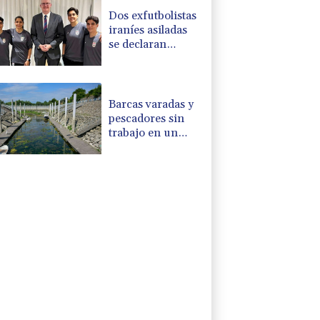
de Ceuta
Dos exfutbolistas
iraníes asiladas
se declaran
"orgullosas" de
hacerse
australianas
Barcas varadas y
pescadores sin
trabajo en un
Danubio bajo
mínimos por la
sequía