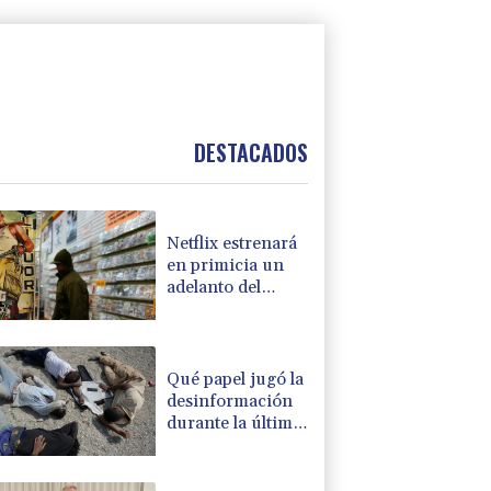
DESTACADOS
Netflix estrenará
en primicia un
adelanto del
videojuego GTA
VI
Qué papel jugó la
desinformación
durante la última
ola de migrantes
que llegó al
enclave español