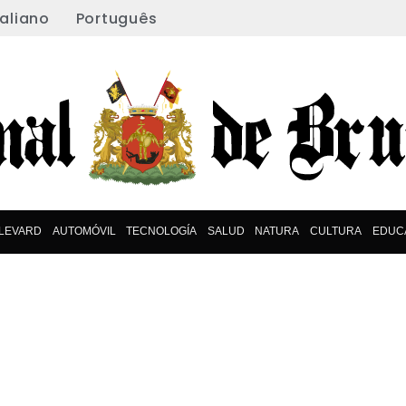
taliano
Português
LEVARD
AUTOMÓVIL
TECNOLOGÍA
SALUD
NATURA
CULTURA
EDUC