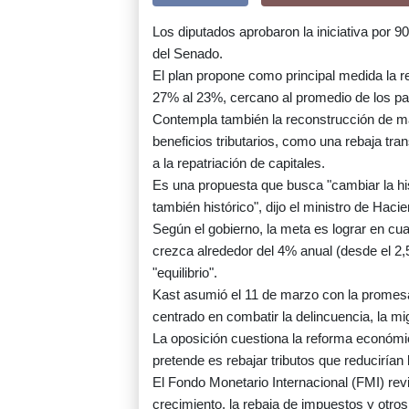
Los diputados aprobaron la iniciativa por 9
del Senado.
El plan propone como principal medida la r
27% al 23%, cercano al promedio de los pa
Contempla también la reconstrucción de má
beneficios tributarios, como una rebaja tran
a la repatriación de capitales.
Es una propuesta que busca "cambiar la hi
también histórico", dijo el ministro de Haci
Según el gobierno, la meta es lograr en cu
crezca alrededor del 4% anual (desde el 2,
"equilibrio".
Kast asumió el 11 de marzo con la promes
centrado en combatir la delincuencia, la mi
La oposición cuestiona la reforma económic
pretende es rebajar tributos que reducirían
El Fondo Monetario Internacional (FMI) revi
crecimiento, la rebaja de impuestos y otros