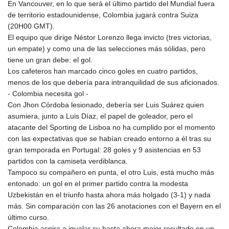
En Vancouver, en lo que será el último partido del Mundial fuera
de territorio estadounidense, Colombia jugará contra Suiza
(20H00 GMT).
El equipo que dirige Néstor Lorenzo llega invicto (tres victorias,
un empate) y como una de las selecciones más sólidas, pero
tiene un gran debe: el gol.
Los cafeteros han marcado cinco goles en cuatro partidos,
menos de los que debería para intranquilidad de sus aficionados.
- Colombia necesita gol -
Con Jhon Córdoba lesionado, debería ser Luis Suárez quien
asumiera, junto a Luis Díaz, el papel de goleador, pero el
atacante del Sporting de Lisboa no ha cumplido por el momento
con las expectativas que se habían creado entorno a él tras su
gran temporada en Portugal: 28 goles y 9 asistencias en 53
partidos con la camiseta verdiblanca.
Tampoco su compañero en punta, el otro Luis, está mucho más
entonado: un gol en el primer partido contra la modesta
Uzbekistán en el triunfo hasta ahora más holgado (3-1) y nada
más. Sin comparación con las 26 anotaciones con el Bayern en el
último curso.
Colombia aspira a igualar su hasta ahora mejor resultado en un