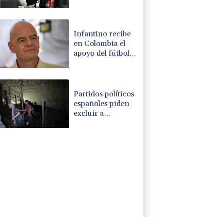
Infantino recibe
en Colombia el
apoyo del fútbol
de Sudamérica
Partidos políticos
españoles piden
excluir a
Marruecos de la
organización del
Mundial de 2030