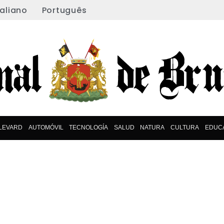
taliano
Português
LEVARD
AUTOMÓVIL
TECNOLOGÍA
SALUD
NATURA
CULTURA
EDUC