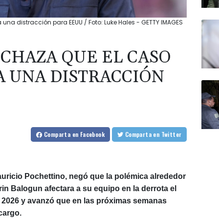
 una distracción para EEUU / Foto: Luke Hales - GETTY IMAGES
CHAZA QUE EL CASO
 UNA DISTRACCIÓN
Comparta
en Facebook
Comparta
en Twitter
uricio Pochettino, negó que la polémica alrededor
rin Balogun afectara a su equipo en la derrota el
al 2026 y avanzó que en las próximas semanas
cargo.