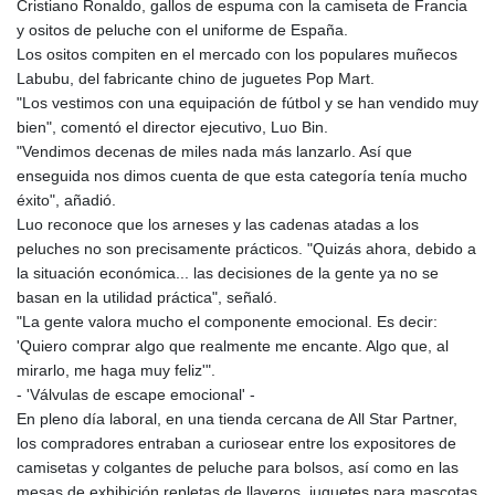
Cristiano Ronaldo, gallos de espuma con la camiseta de Francia
y ositos de peluche con el uniforme de España.
Los ositos compiten en el mercado con los populares muñecos
Labubu, del fabricante chino de juguetes Pop Mart.
"Los vestimos con una equipación de fútbol y se han vendido muy
bien", comentó el director ejecutivo, Luo Bin.
"Vendimos decenas de miles nada más lanzarlo. Así que
enseguida nos dimos cuenta de que esta categoría tenía mucho
éxito", añadió.
Luo reconoce que los arneses y las cadenas atadas a los
peluches no son precisamente prácticos. "Quizás ahora, debido a
la situación económica... las decisiones de la gente ya no se
basan en la utilidad práctica", señaló.
"La gente valora mucho el componente emocional. Es decir:
'Quiero comprar algo que realmente me encante. Algo que, al
mirarlo, me haga muy feliz'".
- 'Válvulas de escape emocional' -
En pleno día laboral, en una tienda cercana de All Star Partner,
los compradores entraban a curiosear entre los expositores de
camisetas y colgantes de peluche para bolsos, así como en las
mesas de exhibición repletas de llaveros, juguetes para mascotas