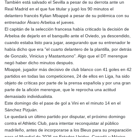
También está salvado el Sevilla a pesar de su derrota ante un
Real Madrid en el que fue titular y jugó los 90 minutos el
delantero francés Kylian Mbappé a pesar de su polémica con su
entrenador Álvaro Arbeloa el jueves.
El capitán de la selección francesa había criticado la decisión de
Arbeloa de dejarlo en el banquillo ante el Oviedo, ya descendido,
cuando estaba listo para jugar, asegurando que su entrenador le
había dicho que era "el cuarto delantero de la plantilla, por detrás
de Gonzalo, Vinicius y Mastantuono". Algo que el DT merengue
negó haber dicho minutos después.
Mbappé, jugador más decisivo de club blanco con 41 goles en 42
partidos en todas las competiciones, 24 de ellos en Liga, ha sido
objeto de críticas por parte de la prensa española y por una gran
parte de la afición merengue, que le reprocha una actitud
demasiado individualista.
Este domingo dio el pase de gol a Vini en el minuto 14 en el
Sánchez Pizjuán.
Le quedará un último partido por disputar, el próximo domingo
contra el Athletic Club, para intentar reconquistar al público
madrileño, antes de incorporarse a los Bleus para su preparación
para el Mundial de 2026 en Estados Unidos, Canadá y México