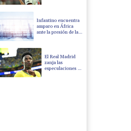
River busca
frenar su crisis
Infantino encuentra
amparo en África
ante la presión de la
UEFA
El Real Madrid
zanja las
especulaciones y
renueva a
Vinícius hasta
2032