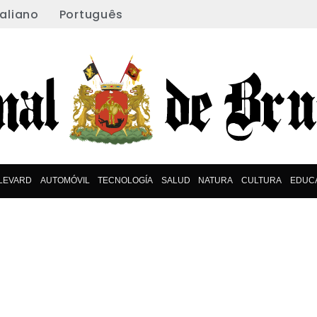
taliano
Português
LEVARD
AUTOMÓVIL
TECNOLOGÍA
SALUD
NATURA
CULTURA
EDUC