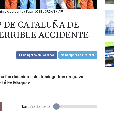
rible accidente / Foto: JOSE JORDAN - AFP
P DE CATALUÑA DE
ERRIBLE ACCIDENTE
Comparta
en Facebook
Comparta
en Twitter
a fue detenido este domingo tras un grave
ol Álex Márquez.
Tamaño del texto: