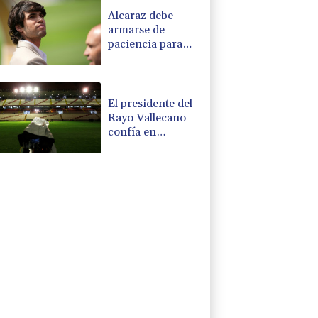
Alcaraz debe
armarse de
paciencia para
curar su muñeca
(cirujano a la
AFP)
El presidente del
Rayo Vallecano
confía en
empezar LaLiga
en su estadio