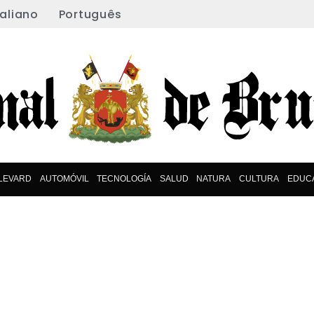
taliano
Português
LEVARD
AUTOMÓVIL
TECNOLOGÍA
SALUD
NATURA
CULTURA
EDUC