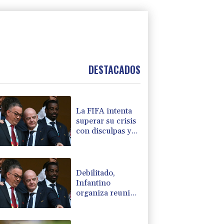
DESTACADOS
La FIFA intenta
superar su crisis
con disculpas y
"pleno apoyo" a
Infantino
Debilitado,
Infantino
organiza reunión
de crisis en
Marruecos