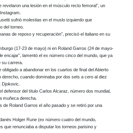
evelaron una lesión en el músculo recto femoral", un
 Instagram.
etti sufrió molestias en el muslo izquierdo que
o del torneo.
anas de reposo y recuperación", precisó el italiano en su
Hamburgo (17-23 de mayo) ni en Roland Garros (24 de mayo-
il de encajar", lamentó el ex número cinco del mundo, que ya
 su carrera.
 obligado a abandonar en los cuartos de final del Abierto
lo derecho, cuando dominaba por dos sets a cero al diez
k Djokovic.
del defensor del título Carlos Alcaraz, número dos mundial,
 la muñeca derecha.
es de Roland Garros el año pasado y se retiró por una
el danés Holger Rune (ex número cuatro del mundo,
s que renunciaba a disputar los torneos parisino y