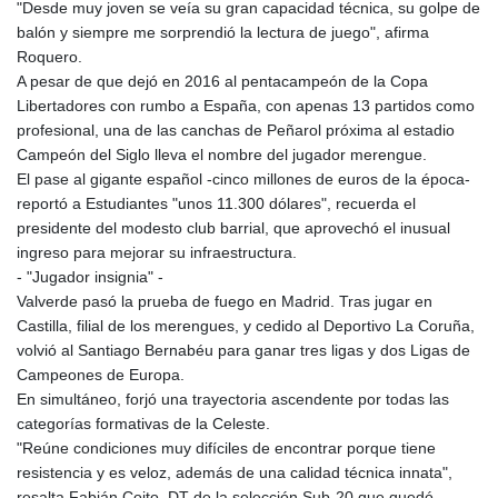
"Desde muy joven se veía su gran capacidad técnica, su golpe de
balón y siempre me sorprendió la lectura de juego", afirma
Roquero.
A pesar de que dejó en 2016 al pentacampeón de la Copa
Libertadores con rumbo a España, con apenas 13 partidos como
profesional, una de las canchas de Peñarol próxima al estadio
Campeón del Siglo lleva el nombre del jugador merengue.
El pase al gigante español -cinco millones de euros de la época-
reportó a Estudiantes "unos 11.300 dólares", recuerda el
presidente del modesto club barrial, que aprovechó el inusual
ingreso para mejorar su infraestructura.
- "Jugador insignia" -
Valverde pasó la prueba de fuego en Madrid. Tras jugar en
Castilla, filial de los merengues, y cedido al Deportivo La Coruña,
volvió al Santiago Bernabéu para ganar tres ligas y dos Ligas de
Campeones de Europa.
En simultáneo, forjó una trayectoria ascendente por todas las
categorías formativas de la Celeste.
"Reúne condiciones muy difíciles de encontrar porque tiene
resistencia y es veloz, además de una calidad técnica innata",
resalta Fabián Coito, DT de la selección Sub-20 que quedó