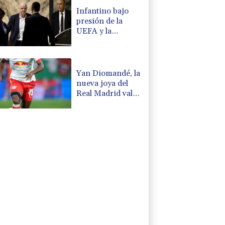
Infantino bajo
presión de la
UEFA y la
Conmebol
Yan Diomandé, la
nueva joya del
Real Madrid vale
160 millones de
dólares