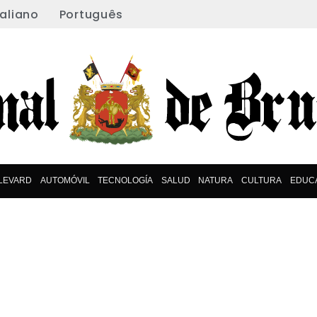
taliano
Português
LEVARD
AUTOMÓVIL
TECNOLOGÍA
SALUD
NATURA
CULTURA
EDUC