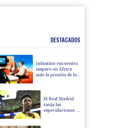
DESTACADOS
Infantino encuentra
amparo en África
ante la presión de la
UEFA
El Real Madrid
zanja las
especulaciones y
renueva a
Vinícius hasta
2032