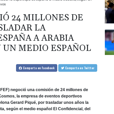
ivos
IÓ 24 MILLONES DE
SLADAR LA
ESPAÑA A ARABIA
N UN MEDIO ESPAÑOL
Comparta
en Facebook
Comparta
en Twitter
RFEF) negoció una comisión de 24 millones de
 Kosmos, la empresa de eventos deportivos
elona Gerard Piqué, por trasladar unos años la
a, según el medio español El Confidencial, del